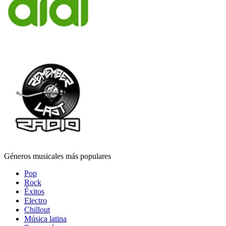
Géneros musicales más populares
Pop
Rock
Éxitos
Electro
Chillout
Música latina