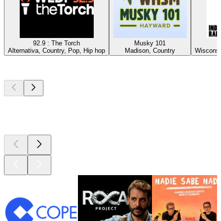
92.9 : The Torch
Musky 101
Alternativa, Country, Pop, Hip hop
Madison, Country
Wisconsin
Los mejores
podcasts
Los mejores
podcasts
Los mejores
podcasts