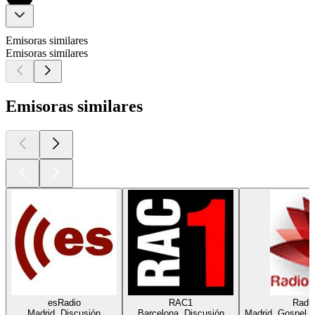
Emisoras similares
Emisoras similares
Emisoras similares
esRadio
RAC1
Radio
Madrid, Discusión
Barcelona, Discusión
Madrid, Gospel, 