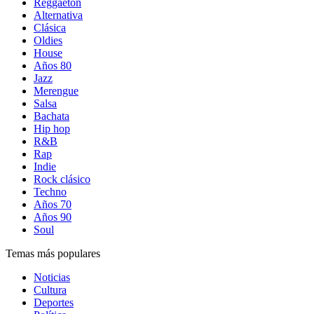
Reggaetón
Alternativa
Clásica
Oldies
House
Años 80
Jazz
Merengue
Salsa
Bachata
Hip hop
R&B
Rap
Indie
Rock clásico
Techno
Años 70
Años 90
Soul
Temas más populares
Noticias
Cultura
Deportes