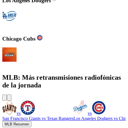
Los Angeles Dodgers
KLAC - AM 570 LA Sports
Chicago Cubs
WSCR - 670 AM The Score
MLB: Más retransmisiones radiofónicas
de la jornada
vs
vs
San Francisco Giants
vs
Texas Rangers
Los Angeles Dodgers
vs
Chic
MLB Resumen