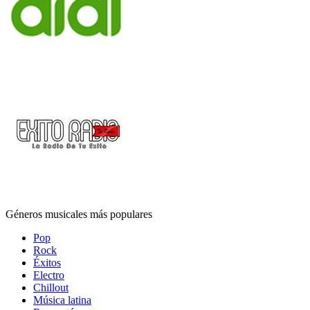
Géneros musicales más populares
Pop
Rock
Éxitos
Electro
Chillout
Música latina