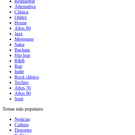
Reggaetón
Alternativa
Clásica
Oldies
House
Años 80
Jazz
Merengue
Salsa
Bachata
Hip hop
R&B
Rap
Indie
Rock clásico
Techno
Años 70
Años 90
Soul
Temas más populares
Noticias
Cultura
Deportes