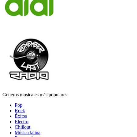
Géneros musicales más populares
Pop
Rock
Éxitos
Electro
Chillout
Música latina