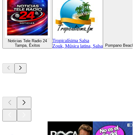
Tropicalísima Salsa
Noticias Tele Radio 24
Tampa, Éxitos
Pompano Beach F
Zouk, Música latina, Salsa
Los mejores
podcasts
Los mejores
podcasts
Los mejores
podcasts