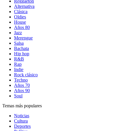
Reggaetón
Alternativa
Clásica
Oldies
House
Años 80
Jazz
Merengue
Salsa
Bachata
Hip hop
R&B
Rap
Indie
Rock clásico
Techno
Años 70
Años 90
Soul
Temas más populares
Noticias
Cultura
Deportes