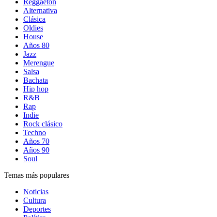
Reggaetón
Alternativa
Clásica
Oldies
House
Años 80
Jazz
Merengue
Salsa
Bachata
Hip hop
R&B
Rap
Indie
Rock clásico
Techno
Años 70
Años 90
Soul
Temas más populares
Noticias
Cultura
Deportes