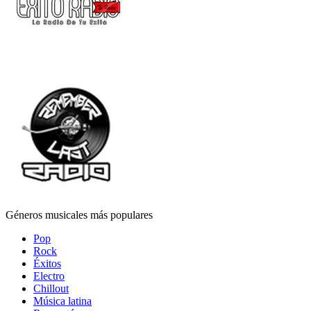
Géneros musicales más populares
Pop
Rock
Éxitos
Electro
Chillout
Música latina