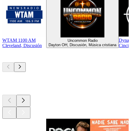
WTAM 1100 AM
Dynam
Uncommon Radio
Dayton OH, Discusión, Música cristiana
Cleveland, Discusión
Cincin
Los mejores
podcasts
Los mejores
podcasts
Los mejores
podcasts