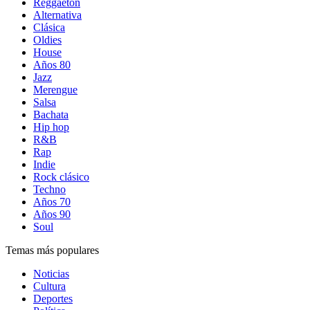
Reggaetón
Alternativa
Clásica
Oldies
House
Años 80
Jazz
Merengue
Salsa
Bachata
Hip hop
R&B
Rap
Indie
Rock clásico
Techno
Años 70
Años 90
Soul
Temas más populares
Noticias
Cultura
Deportes