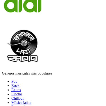
Géneros musicales más populares
Pop
Rock
Éxitos
Electro
Chillout
Música latina