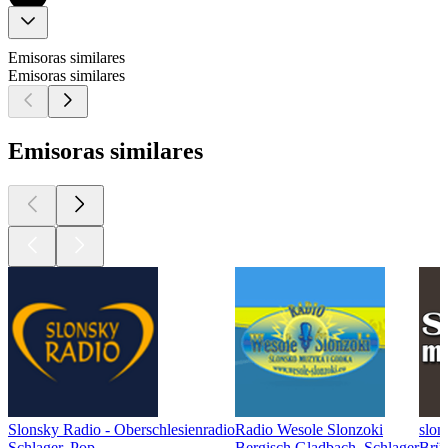
Emisoras similares
Emisoras similares
Emisoras similares
Slonsky Radio - Oberschlesienradio
Radio Wesole Slonzoki
slon
Schlager, Pop
Bergisch Gladbach, Schlager
Brüh