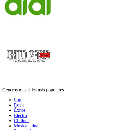
Géneros musicales más populares
Pop
Rock
Éxitos
Electro
Chillout
Música latina