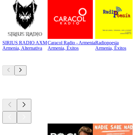
SIRIUS RADIO AXM
Caracol Radio - Armenia
Radiopoesia
Armenia, Alternativa
Armenia, Éxitos
Armenia, Éxitos
Los mejores
podcasts
Los mejores
podcasts
Los mejores
podcasts