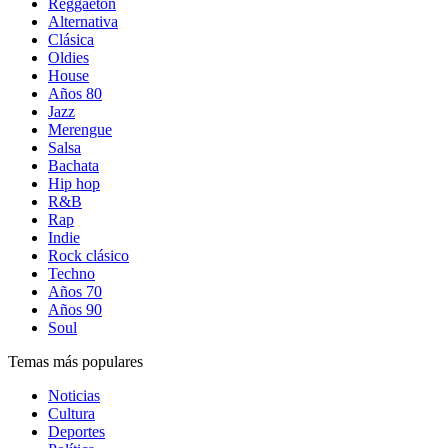
Reggaetón
Alternativa
Clásica
Oldies
House
Años 80
Jazz
Merengue
Salsa
Bachata
Hip hop
R&B
Rap
Indie
Rock clásico
Techno
Años 70
Años 90
Soul
Temas más populares
Noticias
Cultura
Deportes