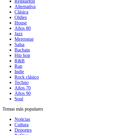
Reggaetón
Alternativa
Clásica
Oldies
House
Años 80
Jazz
Merengue
Salsa
Bachata
Hip hop
R&B
Rap
Indie
Rock clásico
Techno
Años 70
Años 90
Soul
Temas más populares
Noticias
Cultura
Deportes