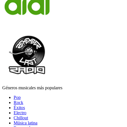
Géneros musicales más populares
Pop
Rock
Éxitos
Electro
Chillout
Música latina