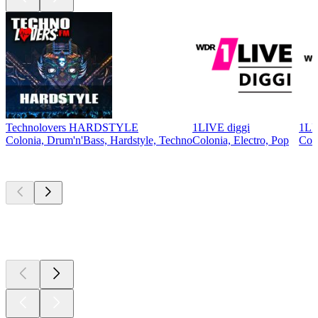
Technolovers HARDSTYLE
1LIVE diggi
1LI
Colonia, Drum'n'Bass, Hardstyle, Techno
Colonia, Electro, Pop
Col
Los mejores
podcasts
Los mejores
podcasts
Los mejores
podcasts