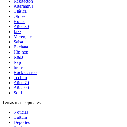
Reggaetón
Alternativa
Clásica
Oldies
House
Años 80
Jazz
Merengue
Salsa
Bachata
Hip hop
R&B
Rap
Indie
Rock clásico
Techno
Años 70
Años 90
Soul
Temas más populares
Noticias
Cultura
Deportes