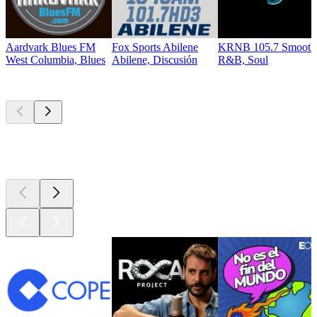
Aardvark Blues FM
Fox Sports Abilene
KRNB 105.7 Smooth
West Columbia, Blues
Abilene, Discusión
R&B, Soul
Los mejores
podcasts
Los mejores
podcasts
Los mejores
podcasts