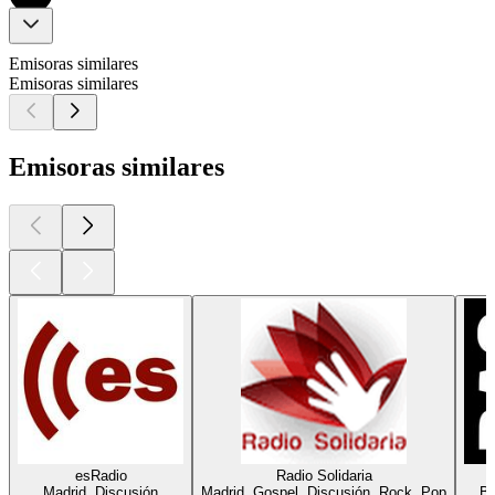
Emisoras similares
Emisoras similares
Emisoras similares
esRadio
Radio Solidaria
Madrid, Discusión
Madrid, Gospel, Discusión, Rock, Pop
Ba