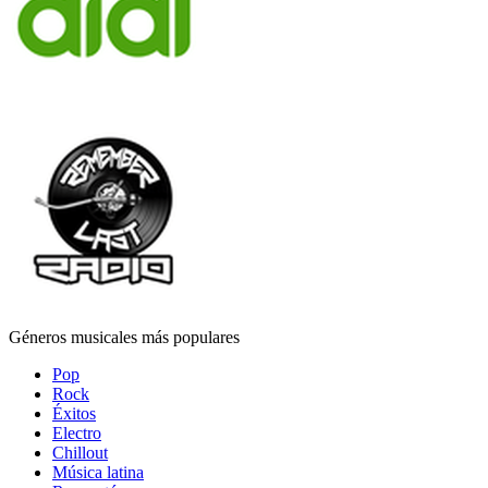
Géneros musicales más populares
Pop
Rock
Éxitos
Electro
Chillout
Música latina