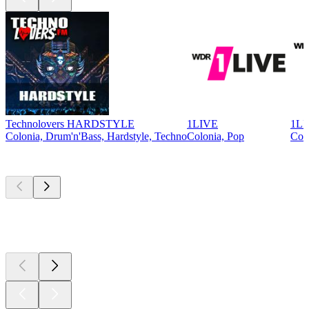
Technolovers HARDSTYLE
1LIVE
1LI
Colonia, Drum'n'Bass, Hardstyle, Techno
Colonia, Pop
Colo
Los mejores
podcasts
Los mejores
podcasts
Los mejores
podcasts