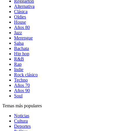
Reggaetón
Alternativa
Clásica
Oldies
House
Años 80
Jazz
Merengue
Salsa
Bachata
Hip hop
R&B
Rap
Indie
Rock clásico
Techno
Años 70
Años 90
Soul
Temas más populares
Noticias
Cultura
Deportes