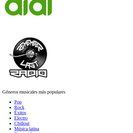
Géneros musicales más populares
Pop
Rock
Éxitos
Electro
Chillout
Música latina