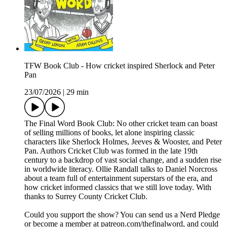
TFW Book Club - How cricket inspired Sherlock and Peter
Pan
23/07/2026
|
29 min
The Final Word Book Club: No other cricket team can boast
of selling millions of books, let alone inspiring classic
characters like Sherlock Holmes, Jeeves & Wooster, and Peter
Pan. Authors Cricket Club was formed in the late 19th
century to a backdrop of vast social change, and a sudden rise
in worldwide literacy. Ollie Randall talks to Daniel Norcross
about a team full of entertainment superstars of the era, and
how cricket informed classics that we still love today. With
thanks to Surrey County Cricket Club.
Could you support the show? You can send us a Nerd Pledge
or become a member at ⁠⁠⁠⁠⁠⁠⁠⁠⁠⁠⁠⁠⁠⁠⁠⁠⁠⁠⁠⁠⁠⁠⁠⁠⁠⁠⁠⁠⁠⁠⁠⁠⁠⁠⁠⁠⁠⁠⁠⁠⁠⁠⁠⁠⁠⁠⁠⁠⁠⁠⁠⁠⁠⁠⁠⁠⁠⁠⁠⁠⁠⁠⁠⁠⁠⁠⁠⁠⁠⁠⁠⁠⁠⁠⁠⁠⁠⁠⁠⁠⁠⁠⁠⁠⁠⁠⁠⁠⁠⁠⁠⁠⁠⁠⁠⁠⁠⁠⁠⁠⁠⁠⁠⁠⁠⁠⁠⁠⁠⁠⁠⁠⁠⁠⁠⁠⁠⁠⁠⁠⁠patreon.com/thefinalword⁠⁠⁠⁠⁠⁠⁠⁠⁠⁠⁠⁠⁠⁠⁠⁠⁠⁠⁠⁠⁠⁠⁠⁠⁠⁠⁠⁠⁠⁠⁠⁠⁠⁠⁠⁠⁠⁠⁠⁠⁠⁠⁠⁠⁠⁠⁠⁠⁠⁠⁠⁠⁠⁠⁠⁠⁠⁠⁠⁠⁠⁠⁠⁠⁠⁠⁠⁠⁠⁠⁠⁠⁠⁠⁠⁠⁠⁠⁠⁠⁠⁠⁠⁠⁠⁠⁠⁠⁠⁠⁠⁠⁠⁠⁠⁠⁠⁠⁠⁠⁠⁠⁠⁠⁠⁠⁠⁠⁠⁠⁠⁠⁠⁠⁠⁠⁠⁠⁠, and could