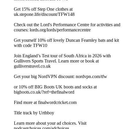
Get 15% off Step One clothes at
⁠⁠⁠⁠⁠⁠⁠⁠⁠⁠⁠⁠⁠⁠⁠⁠⁠⁠⁠⁠⁠⁠⁠⁠⁠⁠⁠⁠⁠⁠⁠⁠⁠⁠⁠⁠⁠⁠⁠⁠⁠⁠⁠⁠⁠⁠⁠⁠⁠⁠uk.stepone.life/discount/TFW148⁠⁠⁠⁠⁠⁠⁠⁠⁠⁠⁠⁠⁠⁠⁠⁠⁠⁠⁠⁠⁠⁠⁠⁠⁠⁠⁠⁠⁠⁠⁠⁠⁠⁠⁠⁠⁠⁠⁠⁠⁠⁠⁠⁠⁠⁠⁠⁠⁠⁠⁠⁠⁠⁠⁠⁠⁠⁠⁠⁠⁠⁠⁠⁠⁠⁠⁠⁠⁠⁠⁠
Check out the Lord's Performance Centre for activities and
courses: ⁠⁠⁠⁠⁠⁠⁠⁠⁠⁠⁠⁠⁠⁠⁠⁠⁠⁠⁠⁠⁠⁠⁠⁠⁠⁠⁠⁠⁠⁠lords.org/lords/performancecentre⁠⁠⁠⁠⁠⁠⁠⁠⁠⁠⁠⁠⁠⁠⁠⁠⁠⁠⁠⁠⁠⁠⁠⁠⁠⁠⁠⁠⁠⁠
Get yourself 10% off lovely ⁠⁠⁠⁠⁠⁠⁠⁠⁠⁠⁠⁠⁠⁠⁠⁠⁠⁠⁠Duncan Fearnley ⁠⁠⁠⁠⁠⁠⁠⁠⁠⁠⁠⁠⁠⁠⁠⁠⁠⁠⁠bats and kit
with code TFW10
Join England’s Test tour of South Africa in 2026 with
Gullivers Sports Travel. Learn more or book at
⁠⁠⁠⁠⁠⁠⁠⁠⁠⁠⁠⁠⁠⁠⁠⁠⁠⁠⁠⁠⁠⁠⁠⁠⁠⁠⁠gulliverstravel.co.uk⁠⁠⁠⁠⁠⁠⁠⁠⁠⁠⁠⁠⁠⁠⁠⁠⁠⁠⁠⁠⁠⁠⁠⁠⁠⁠
⁠⁠⁠⁠⁠⁠⁠⁠⁠⁠⁠⁠⁠⁠⁠⁠⁠⁠⁠⁠⁠⁠⁠⁠⁠⁠⁠⁠⁠⁠⁠⁠⁠⁠⁠⁠⁠⁠⁠⁠⁠⁠⁠⁠⁠⁠⁠⁠⁠⁠⁠⁠⁠⁠⁠⁠⁠⁠⁠⁠⁠⁠⁠⁠⁠⁠⁠⁠⁠⁠⁠⁠⁠⁠⁠⁠⁠⁠⁠⁠⁠⁠⁠⁠⁠⁠⁠⁠⁠⁠⁠⁠⁠⁠⁠⁠⁠⁠⁠⁠⁠⁠⁠⁠⁠⁠⁠⁠⁠⁠⁠⁠⁠⁠⁠⁠⁠⁠⁠⁠⁠⁠⁠⁠⁠⁠⁠⁠⁠⁠⁠⁠⁠⁠⁠⁠⁠⁠⁠⁠⁠⁠⁠⁠⁠⁠⁠⁠⁠⁠⁠⁠⁠⁠⁠⁠⁠⁠⁠⁠⁠⁠⁠⁠⁠⁠⁠⁠⁠⁠⁠⁠⁠⁠⁠⁠⁠⁠⁠⁠⁠⁠⁠⁠⁠⁠⁠⁠⁠⁠⁠⁠⁠⁠⁠⁠⁠⁠⁠⁠⁠⁠⁠⁠⁠⁠⁠⁠⁠⁠⁠⁠⁠⁠⁠⁠⁠⁠⁠⁠⁠⁠⁠⁠⁠⁠⁠⁠⁠Get your big NordVPN discount: ⁠⁠⁠⁠⁠⁠⁠⁠⁠⁠⁠⁠⁠⁠⁠⁠⁠⁠⁠⁠⁠⁠⁠⁠⁠⁠⁠⁠⁠⁠⁠⁠⁠⁠⁠⁠⁠⁠⁠⁠⁠⁠⁠⁠⁠⁠⁠⁠⁠⁠⁠⁠⁠⁠⁠⁠⁠⁠⁠⁠⁠⁠⁠⁠⁠⁠⁠⁠⁠⁠⁠⁠⁠⁠⁠⁠⁠⁠⁠⁠⁠⁠⁠⁠⁠⁠⁠⁠⁠⁠⁠⁠⁠⁠⁠⁠⁠⁠⁠⁠⁠⁠⁠⁠⁠⁠⁠⁠⁠⁠⁠⁠⁠⁠⁠⁠⁠⁠⁠⁠⁠⁠⁠nordvpn.com/tfw⁠⁠⁠⁠⁠⁠⁠⁠⁠⁠⁠⁠⁠⁠⁠⁠⁠⁠⁠⁠⁠⁠⁠⁠⁠⁠⁠⁠⁠⁠⁠⁠⁠⁠⁠⁠⁠⁠⁠⁠⁠⁠⁠⁠⁠⁠⁠⁠⁠⁠⁠⁠⁠⁠⁠⁠⁠⁠⁠⁠⁠⁠⁠⁠⁠⁠⁠⁠⁠⁠⁠⁠⁠⁠⁠⁠⁠⁠⁠⁠⁠⁠⁠⁠⁠⁠⁠⁠⁠⁠⁠⁠⁠⁠⁠⁠⁠⁠⁠⁠⁠⁠⁠⁠⁠⁠⁠⁠⁠⁠⁠⁠⁠⁠⁠⁠⁠⁠⁠⁠⁠⁠⁠
or 10% off BIG Boots UK boots and socks at
⁠⁠⁠⁠⁠⁠⁠⁠⁠⁠⁠⁠⁠⁠⁠⁠⁠⁠⁠⁠⁠⁠⁠⁠⁠⁠⁠⁠⁠⁠⁠⁠⁠⁠⁠⁠⁠⁠⁠⁠⁠⁠⁠⁠⁠⁠⁠⁠⁠⁠⁠⁠⁠⁠⁠⁠⁠⁠⁠⁠⁠⁠⁠⁠⁠⁠⁠⁠⁠⁠⁠⁠⁠⁠⁠⁠⁠⁠bigboots.co.uk/?ref=thefinalword⁠⁠⁠⁠⁠⁠⁠⁠⁠⁠⁠⁠⁠⁠⁠⁠⁠⁠⁠⁠⁠⁠⁠⁠⁠⁠⁠⁠⁠⁠⁠⁠⁠⁠⁠⁠⁠⁠⁠⁠⁠⁠⁠⁠⁠⁠⁠⁠⁠⁠⁠⁠⁠⁠⁠⁠⁠⁠⁠⁠⁠⁠⁠⁠⁠⁠⁠⁠⁠⁠⁠⁠⁠⁠⁠⁠⁠⁠
Find more at ⁠⁠⁠⁠⁠⁠⁠⁠⁠⁠⁠⁠⁠⁠⁠⁠⁠⁠⁠⁠⁠⁠⁠⁠⁠⁠⁠⁠⁠⁠⁠⁠⁠⁠⁠⁠⁠⁠⁠⁠⁠⁠⁠⁠⁠⁠⁠⁠⁠⁠⁠⁠⁠⁠⁠⁠⁠⁠⁠⁠⁠⁠⁠⁠⁠⁠⁠⁠⁠⁠⁠⁠⁠⁠⁠⁠⁠⁠⁠⁠⁠⁠⁠⁠⁠⁠⁠⁠⁠⁠⁠⁠⁠⁠⁠⁠⁠⁠⁠⁠⁠⁠⁠⁠⁠⁠⁠⁠⁠⁠⁠⁠⁠⁠⁠⁠⁠⁠⁠⁠⁠⁠finalwordcricket.com⁠⁠⁠⁠⁠⁠⁠⁠⁠⁠⁠⁠⁠⁠⁠⁠⁠⁠⁠⁠⁠⁠⁠⁠⁠⁠⁠⁠⁠⁠⁠⁠⁠⁠⁠⁠⁠⁠⁠⁠⁠⁠⁠⁠⁠⁠⁠⁠⁠⁠⁠⁠⁠⁠⁠⁠⁠⁠⁠⁠⁠⁠⁠⁠⁠⁠⁠⁠⁠⁠⁠⁠⁠⁠⁠⁠⁠⁠⁠⁠⁠⁠⁠⁠⁠⁠⁠⁠⁠⁠⁠⁠⁠⁠⁠⁠⁠⁠⁠⁠⁠⁠⁠⁠⁠⁠⁠⁠⁠⁠⁠⁠⁠⁠⁠⁠⁠⁠⁠⁠⁠⁠
Title track by ⁠⁠⁠⁠⁠⁠⁠⁠⁠⁠⁠⁠⁠⁠⁠⁠⁠⁠⁠⁠⁠⁠⁠⁠⁠⁠⁠⁠⁠⁠⁠⁠⁠⁠⁠⁠⁠⁠⁠⁠⁠⁠⁠⁠⁠⁠⁠⁠⁠⁠⁠⁠⁠⁠⁠⁠⁠⁠⁠⁠⁠⁠⁠⁠⁠⁠⁠⁠⁠⁠⁠⁠⁠⁠⁠⁠⁠⁠⁠⁠⁠⁠⁠⁠⁠⁠⁠⁠⁠⁠⁠⁠⁠⁠⁠⁠⁠⁠⁠⁠⁠⁠⁠⁠⁠⁠⁠⁠⁠⁠⁠⁠⁠⁠⁠⁠⁠⁠⁠⁠⁠⁠Urthboy⁠⁠⁠⁠⁠⁠⁠⁠⁠⁠⁠⁠⁠⁠⁠⁠⁠⁠⁠⁠⁠⁠⁠⁠⁠⁠⁠⁠⁠⁠⁠
Learn more about your ad choices. Visit
podcastchoices.com/adchoices