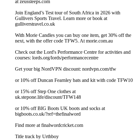
at ⁠⁠⁠⁠⁠⁠⁠⁠⁠⁠⁠⁠⁠⁠⁠⁠⁠⁠⁠⁠⁠⁠⁠⁠⁠⁠⁠⁠⁠⁠⁠⁠⁠⁠⁠⁠⁠⁠⁠⁠⁠⁠⁠⁠⁠⁠⁠⁠⁠⁠⁠⁠⁠⁠⁠⁠⁠⁠⁠⁠⁠⁠⁠⁠⁠zeussleeps.com⁠⁠⁠⁠⁠⁠⁠⁠⁠⁠⁠⁠⁠⁠⁠⁠⁠⁠⁠⁠⁠⁠⁠⁠⁠⁠⁠⁠⁠⁠⁠⁠⁠⁠⁠⁠⁠⁠⁠⁠⁠⁠⁠⁠⁠⁠⁠⁠⁠⁠⁠⁠⁠⁠⁠⁠⁠⁠⁠⁠⁠⁠⁠⁠⁠
Join England’s Test tour of South Africa in 2026 with
Gullivers Sports Travel. Learn more or book at
⁠⁠⁠⁠⁠⁠⁠⁠⁠⁠⁠⁠gulliverstravel.co.uk⁠⁠⁠⁠⁠⁠⁠⁠⁠⁠⁠
With Morie Candles you can buy one item, get 30% off the
next, with the offer code TFW5. At ⁠⁠⁠⁠⁠⁠⁠⁠⁠⁠morie.com.au⁠⁠⁠⁠⁠⁠⁠⁠⁠⁠
Check out the Lord's Performance Centre for activities and
courses: ⁠⁠⁠⁠⁠⁠⁠⁠⁠⁠⁠⁠⁠⁠lords.org/lords/performancecentre⁠⁠⁠⁠⁠⁠⁠⁠⁠⁠⁠⁠⁠⁠
⁠⁠⁠⁠⁠⁠⁠⁠⁠⁠⁠⁠⁠⁠⁠⁠⁠⁠⁠⁠⁠⁠⁠⁠⁠⁠⁠⁠⁠⁠⁠⁠⁠⁠⁠⁠⁠⁠⁠⁠⁠⁠⁠⁠⁠⁠⁠⁠⁠⁠⁠⁠⁠⁠⁠⁠⁠⁠⁠⁠⁠⁠⁠⁠⁠⁠⁠⁠⁠⁠⁠⁠⁠⁠⁠⁠⁠⁠⁠⁠⁠⁠⁠⁠⁠⁠⁠⁠⁠⁠⁠⁠⁠⁠⁠⁠⁠⁠⁠⁠⁠⁠⁠⁠⁠⁠⁠⁠⁠⁠⁠⁠⁠⁠⁠⁠⁠⁠⁠⁠⁠⁠⁠⁠⁠⁠⁠⁠⁠⁠⁠⁠⁠⁠⁠⁠⁠⁠⁠⁠⁠⁠⁠⁠⁠⁠⁠⁠⁠⁠⁠⁠⁠⁠⁠⁠⁠⁠⁠⁠⁠⁠⁠⁠⁠⁠⁠⁠⁠⁠⁠⁠⁠⁠⁠⁠⁠⁠⁠⁠⁠⁠⁠⁠⁠⁠⁠⁠⁠⁠⁠⁠⁠⁠⁠⁠⁠⁠⁠⁠⁠⁠Get your big NordVPN discount: ⁠⁠⁠⁠⁠⁠⁠⁠⁠⁠⁠⁠⁠⁠⁠⁠⁠⁠⁠⁠⁠⁠⁠⁠⁠⁠⁠⁠⁠⁠⁠⁠⁠⁠⁠⁠⁠⁠⁠⁠⁠⁠⁠⁠⁠⁠⁠⁠⁠⁠⁠⁠⁠⁠⁠⁠⁠⁠⁠⁠⁠⁠⁠⁠⁠⁠⁠⁠⁠⁠⁠⁠⁠⁠⁠⁠⁠⁠⁠⁠⁠⁠⁠⁠⁠⁠⁠⁠⁠⁠⁠⁠⁠⁠⁠⁠⁠⁠⁠⁠⁠⁠⁠⁠⁠⁠⁠⁠nordvpn.com/tfw⁠⁠⁠⁠⁠⁠⁠⁠⁠⁠⁠⁠⁠⁠⁠⁠⁠⁠⁠⁠⁠⁠⁠⁠⁠⁠⁠⁠⁠⁠⁠⁠⁠⁠⁠⁠⁠⁠⁠⁠⁠⁠⁠⁠⁠⁠⁠⁠⁠⁠⁠⁠⁠⁠⁠⁠⁠⁠⁠⁠⁠⁠⁠⁠⁠⁠⁠⁠⁠⁠⁠⁠⁠⁠⁠⁠⁠⁠⁠⁠⁠⁠⁠⁠⁠⁠⁠⁠⁠⁠⁠⁠⁠⁠⁠⁠⁠⁠⁠⁠⁠⁠⁠⁠⁠⁠⁠⁠
or 10% off ⁠⁠⁠⁠⁠⁠⁠⁠⁠⁠⁠⁠⁠⁠⁠⁠Duncan Fearnley ⁠⁠⁠⁠⁠⁠⁠⁠⁠⁠⁠⁠⁠⁠⁠⁠bats and kit with code TFW10
or 15% off Step One clothes at
⁠⁠⁠⁠⁠⁠⁠⁠⁠⁠⁠⁠⁠⁠⁠⁠⁠⁠⁠⁠⁠⁠⁠⁠⁠⁠⁠⁠⁠⁠⁠⁠⁠uk.stepone.life/discount/TFW148⁠⁠⁠⁠⁠⁠⁠⁠⁠⁠⁠⁠⁠⁠⁠⁠⁠⁠⁠⁠⁠⁠⁠⁠⁠⁠⁠⁠⁠⁠⁠⁠⁠⁠⁠⁠⁠⁠⁠⁠⁠⁠⁠⁠⁠⁠⁠⁠⁠⁠⁠⁠⁠⁠⁠
or 10% off BIG Boots UK boots and socks at
⁠⁠⁠⁠⁠⁠⁠⁠⁠⁠⁠⁠⁠⁠⁠⁠⁠⁠⁠⁠⁠⁠⁠⁠⁠⁠⁠⁠⁠⁠⁠⁠⁠⁠⁠⁠⁠⁠⁠⁠⁠⁠⁠⁠⁠⁠⁠⁠⁠⁠⁠⁠⁠⁠⁠⁠⁠⁠⁠⁠⁠⁠⁠bigboots.co.uk/?ref=thefinalword⁠⁠⁠⁠⁠⁠⁠⁠⁠⁠⁠⁠⁠⁠⁠⁠⁠⁠⁠⁠⁠⁠⁠⁠⁠⁠⁠⁠⁠⁠⁠⁠⁠⁠⁠⁠⁠⁠⁠⁠⁠⁠⁠⁠⁠⁠⁠⁠⁠⁠⁠⁠⁠⁠⁠⁠⁠⁠⁠⁠⁠⁠⁠
Find more at ⁠⁠⁠⁠⁠⁠⁠⁠⁠⁠⁠⁠⁠⁠⁠⁠⁠⁠⁠⁠⁠⁠⁠⁠⁠⁠⁠⁠⁠⁠⁠⁠⁠⁠⁠⁠⁠⁠⁠⁠⁠⁠⁠⁠⁠⁠⁠⁠⁠⁠⁠⁠⁠⁠⁠⁠⁠⁠⁠⁠⁠⁠⁠⁠⁠⁠⁠⁠⁠⁠⁠⁠⁠⁠⁠⁠⁠⁠⁠⁠⁠⁠⁠⁠⁠⁠⁠⁠⁠⁠⁠⁠⁠⁠⁠⁠⁠⁠⁠⁠⁠⁠⁠⁠⁠⁠⁠finalwordcricket.com⁠⁠⁠⁠⁠⁠⁠⁠⁠⁠⁠⁠⁠⁠⁠⁠⁠⁠⁠⁠⁠⁠⁠⁠⁠⁠⁠⁠⁠⁠⁠⁠⁠⁠⁠⁠⁠⁠⁠⁠⁠⁠⁠⁠⁠⁠⁠⁠⁠⁠⁠⁠⁠⁠⁠⁠⁠⁠⁠⁠⁠⁠⁠⁠⁠⁠⁠⁠⁠⁠⁠⁠⁠⁠⁠⁠⁠⁠⁠⁠⁠⁠⁠⁠⁠⁠⁠⁠⁠⁠⁠⁠⁠⁠⁠⁠⁠⁠⁠⁠⁠⁠⁠⁠⁠⁠⁠
Title track by ⁠⁠⁠⁠⁠⁠⁠⁠⁠⁠⁠⁠⁠⁠⁠⁠⁠⁠⁠⁠⁠⁠⁠⁠⁠⁠⁠⁠⁠⁠⁠⁠⁠⁠⁠⁠⁠⁠⁠⁠⁠⁠⁠⁠⁠⁠⁠⁠⁠⁠⁠⁠⁠⁠⁠⁠⁠⁠⁠⁠⁠⁠⁠⁠⁠⁠⁠⁠⁠⁠⁠⁠⁠⁠⁠⁠⁠⁠⁠⁠⁠⁠⁠⁠⁠⁠⁠⁠⁠⁠⁠⁠⁠⁠⁠⁠⁠⁠⁠⁠⁠⁠⁠⁠⁠⁠⁠Urthboy⁠⁠⁠⁠⁠⁠⁠⁠⁠⁠⁠⁠⁠⁠⁠⁠⁠⁠