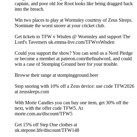
captain, and poor old Joe Root looks like being dragged back
into the breach.
Win two places to play at Wormsley courtesy of Zeus Sleeps.
⁠⁠⁠⁠⁠Nominate the worst snorer at your cricket club. ⁠⁠⁠
Get tickets to TFW v Wisden @ Wormsley and support The
Lord's Taverners ⁠⁠⁠⁠⁠uk.emma-live.com/TFWvsWisden⁠⁠⁠⁠⁠
Could you support the show? You can send us a Nerd Pledge
or become a member at ⁠⁠⁠⁠⁠⁠⁠⁠⁠⁠⁠⁠⁠⁠⁠⁠⁠⁠⁠⁠⁠⁠⁠⁠⁠⁠⁠⁠⁠⁠⁠⁠⁠⁠⁠⁠⁠⁠⁠⁠⁠⁠⁠⁠⁠⁠⁠⁠⁠⁠⁠⁠⁠⁠⁠⁠⁠⁠⁠⁠⁠⁠⁠⁠⁠⁠⁠⁠⁠⁠⁠⁠⁠⁠⁠⁠⁠⁠⁠⁠⁠⁠⁠⁠⁠⁠⁠⁠⁠⁠⁠⁠⁠⁠⁠⁠⁠⁠⁠⁠⁠⁠⁠⁠⁠⁠⁠⁠⁠⁠⁠⁠⁠⁠⁠⁠⁠⁠⁠⁠⁠patreon.com/thefinalword⁠⁠⁠⁠⁠⁠⁠⁠⁠⁠⁠⁠⁠⁠⁠⁠⁠⁠⁠⁠⁠⁠⁠⁠⁠⁠⁠⁠⁠⁠⁠⁠⁠⁠⁠⁠⁠⁠⁠⁠⁠⁠⁠⁠⁠⁠⁠⁠⁠⁠⁠⁠⁠⁠⁠⁠⁠⁠⁠⁠⁠⁠⁠⁠⁠⁠⁠⁠⁠⁠⁠⁠⁠⁠⁠⁠⁠⁠⁠⁠⁠⁠⁠⁠⁠⁠⁠⁠⁠⁠⁠⁠⁠⁠⁠⁠⁠⁠⁠⁠⁠⁠⁠⁠⁠⁠⁠⁠⁠⁠⁠⁠⁠⁠⁠⁠⁠⁠⁠, and could
win a case of Stomping Ground beer for your trouble.
Browse their range at ⁠⁠⁠⁠⁠⁠⁠⁠⁠⁠⁠⁠⁠⁠⁠⁠⁠⁠⁠⁠⁠⁠⁠⁠⁠⁠⁠⁠⁠⁠⁠⁠⁠⁠⁠⁠⁠⁠⁠⁠⁠stompingground.beer⁠⁠⁠⁠⁠⁠⁠⁠⁠⁠⁠⁠⁠⁠⁠⁠⁠⁠⁠⁠⁠⁠⁠⁠⁠⁠⁠⁠⁠⁠⁠⁠⁠⁠⁠⁠⁠⁠⁠⁠⁠⁠⁠⁠⁠⁠⁠⁠⁠⁠⁠⁠⁠⁠⁠⁠⁠⁠⁠⁠⁠⁠⁠⁠⁠⁠⁠⁠⁠⁠⁠⁠⁠⁠⁠⁠⁠
Stop snoring with 10% off a Zeus device: use code TFW2026
at ⁠⁠⁠⁠⁠⁠⁠⁠⁠⁠⁠⁠⁠⁠⁠⁠⁠⁠⁠⁠⁠⁠⁠⁠⁠⁠⁠⁠⁠⁠⁠⁠⁠⁠⁠⁠⁠⁠⁠⁠⁠⁠⁠⁠⁠⁠⁠⁠⁠⁠⁠⁠⁠⁠⁠⁠⁠⁠⁠⁠⁠⁠⁠⁠⁠⁠⁠⁠⁠⁠⁠⁠⁠⁠⁠⁠⁠⁠⁠zeussleeps.com⁠⁠⁠⁠⁠⁠⁠⁠⁠⁠⁠⁠⁠⁠⁠⁠⁠⁠⁠⁠⁠⁠⁠⁠⁠⁠⁠⁠⁠⁠⁠⁠⁠⁠⁠⁠⁠⁠⁠⁠⁠⁠⁠⁠⁠⁠⁠⁠⁠⁠⁠⁠⁠⁠⁠⁠⁠⁠⁠⁠⁠⁠⁠⁠⁠⁠⁠⁠⁠⁠⁠⁠⁠⁠⁠⁠⁠⁠⁠
With Morie Candles you can buy one item, get 30% off the
next, with the offer code TFW5. At
⁠⁠⁠⁠⁠⁠⁠⁠⁠⁠⁠⁠⁠⁠⁠⁠⁠⁠⁠⁠⁠⁠⁠⁠morie.com.au⁠⁠⁠⁠⁠⁠⁠⁠⁠⁠⁠⁠⁠/discount/TFW5⁠
Get 15% off Step One clothes at
⁠⁠⁠⁠⁠⁠⁠⁠⁠⁠⁠⁠⁠⁠⁠⁠⁠⁠⁠⁠⁠⁠⁠⁠⁠⁠⁠⁠⁠⁠⁠⁠⁠⁠⁠⁠⁠⁠⁠⁠⁠⁠⁠⁠⁠⁠⁠⁠⁠uk.stepone.life/discount/TFW148⁠⁠⁠⁠⁠⁠⁠⁠⁠⁠⁠⁠⁠⁠⁠⁠⁠⁠⁠⁠⁠⁠⁠⁠⁠⁠⁠⁠⁠⁠⁠⁠⁠⁠⁠⁠⁠⁠⁠⁠⁠⁠⁠⁠⁠⁠⁠⁠⁠⁠⁠⁠⁠⁠⁠⁠⁠⁠⁠⁠⁠⁠⁠⁠⁠⁠⁠⁠⁠⁠