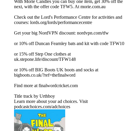
With Morie Candles you can buy one item, get 30% off the
next, with the offer code TFW5. At ⁠⁠⁠⁠⁠⁠⁠⁠⁠morie.com.au⁠⁠⁠⁠⁠⁠⁠⁠⁠
Check out the Lord's Performance Centre for activities and
courses: ⁠⁠⁠⁠⁠⁠⁠⁠⁠⁠⁠⁠⁠lords.org/lords/performancecentre⁠⁠⁠⁠⁠⁠⁠⁠⁠⁠⁠⁠⁠
⁠⁠⁠⁠⁠⁠⁠⁠⁠⁠⁠⁠⁠⁠⁠⁠⁠⁠⁠⁠⁠⁠⁠⁠⁠⁠⁠⁠⁠⁠⁠⁠⁠⁠⁠⁠⁠⁠⁠⁠⁠⁠⁠⁠⁠⁠⁠⁠⁠⁠⁠⁠⁠⁠⁠⁠⁠⁠⁠⁠⁠⁠⁠⁠⁠⁠⁠⁠⁠⁠⁠⁠⁠⁠⁠⁠⁠⁠⁠⁠⁠⁠⁠⁠⁠⁠⁠⁠⁠⁠⁠⁠⁠⁠⁠⁠⁠⁠⁠⁠⁠⁠⁠⁠⁠⁠⁠⁠⁠⁠⁠⁠⁠⁠⁠⁠⁠⁠⁠⁠⁠⁠⁠⁠⁠⁠⁠⁠⁠⁠⁠⁠⁠⁠⁠⁠⁠⁠⁠⁠⁠⁠⁠⁠⁠⁠⁠⁠⁠⁠⁠⁠⁠⁠⁠⁠⁠⁠⁠⁠⁠⁠⁠⁠⁠⁠⁠⁠⁠⁠⁠⁠⁠⁠⁠⁠⁠⁠⁠⁠⁠⁠⁠⁠⁠⁠⁠⁠⁠⁠⁠⁠⁠⁠⁠⁠⁠⁠⁠⁠Get your big NordVPN discount: ⁠⁠⁠⁠⁠⁠⁠⁠⁠⁠⁠⁠⁠⁠⁠⁠⁠⁠⁠⁠⁠⁠⁠⁠⁠⁠⁠⁠⁠⁠⁠⁠⁠⁠⁠⁠⁠⁠⁠⁠⁠⁠⁠⁠⁠⁠⁠⁠⁠⁠⁠⁠⁠⁠⁠⁠⁠⁠⁠⁠⁠⁠⁠⁠⁠⁠⁠⁠⁠⁠⁠⁠⁠⁠⁠⁠⁠⁠⁠⁠⁠⁠⁠⁠⁠⁠⁠⁠⁠⁠⁠⁠⁠⁠⁠⁠⁠⁠⁠⁠⁠⁠⁠⁠⁠⁠⁠nordvpn.com/tfw⁠⁠⁠⁠⁠⁠⁠⁠⁠⁠⁠⁠⁠⁠⁠⁠⁠⁠⁠⁠⁠⁠⁠⁠⁠⁠⁠⁠⁠⁠⁠⁠⁠⁠⁠⁠⁠⁠⁠⁠⁠⁠⁠⁠⁠⁠⁠⁠⁠⁠⁠⁠⁠⁠⁠⁠⁠⁠⁠⁠⁠⁠⁠⁠⁠⁠⁠⁠⁠⁠⁠⁠⁠⁠⁠⁠⁠⁠⁠⁠⁠⁠⁠⁠⁠⁠⁠⁠⁠⁠⁠⁠⁠⁠⁠⁠⁠⁠⁠⁠⁠⁠⁠⁠⁠⁠⁠
or 10% off ⁠⁠⁠⁠⁠⁠⁠⁠⁠⁠⁠⁠⁠⁠⁠Duncan Fearnley ⁠⁠⁠⁠⁠⁠⁠⁠⁠⁠⁠⁠⁠⁠⁠bats and kit with code TFW10
or 15% off Step One clothes at
⁠⁠⁠⁠⁠⁠⁠⁠⁠⁠⁠⁠⁠⁠⁠⁠⁠⁠⁠⁠⁠⁠⁠⁠⁠⁠⁠⁠⁠⁠⁠⁠uk.stepone.life/discount/TFW148⁠⁠⁠⁠⁠⁠⁠⁠⁠⁠⁠⁠⁠⁠⁠⁠⁠⁠⁠⁠⁠⁠⁠⁠⁠⁠⁠⁠⁠⁠⁠⁠⁠⁠⁠⁠⁠⁠⁠⁠⁠⁠⁠⁠⁠⁠⁠⁠⁠⁠⁠⁠⁠⁠
or 10% off BIG Boots UK boots and socks at
⁠⁠⁠⁠⁠⁠⁠⁠⁠⁠⁠⁠⁠⁠⁠⁠⁠⁠⁠⁠⁠⁠⁠⁠⁠⁠⁠⁠⁠⁠⁠⁠⁠⁠⁠⁠⁠⁠⁠⁠⁠⁠⁠⁠⁠⁠⁠⁠⁠⁠⁠⁠⁠⁠⁠⁠⁠⁠⁠⁠⁠⁠bigboots.co.uk/?ref=thefinalword⁠⁠⁠⁠⁠⁠⁠⁠⁠⁠⁠⁠⁠⁠⁠⁠⁠⁠⁠⁠⁠⁠⁠⁠⁠⁠⁠⁠⁠⁠⁠⁠⁠⁠⁠⁠⁠⁠⁠⁠⁠⁠⁠⁠⁠⁠⁠⁠⁠⁠⁠⁠⁠⁠⁠⁠⁠⁠⁠⁠⁠⁠
Find more at ⁠⁠⁠⁠⁠⁠⁠⁠⁠⁠⁠⁠⁠⁠⁠⁠⁠⁠⁠⁠⁠⁠⁠⁠⁠⁠⁠⁠⁠⁠⁠⁠⁠⁠⁠⁠⁠⁠⁠⁠⁠⁠⁠⁠⁠⁠⁠⁠⁠⁠⁠⁠⁠⁠⁠⁠⁠⁠⁠⁠⁠⁠⁠⁠⁠⁠⁠⁠⁠⁠⁠⁠⁠⁠⁠⁠⁠⁠⁠⁠⁠⁠⁠⁠⁠⁠⁠⁠⁠⁠⁠⁠⁠⁠⁠⁠⁠⁠⁠⁠⁠⁠⁠⁠⁠⁠finalwordcricket.com⁠⁠⁠⁠⁠⁠⁠⁠⁠⁠⁠⁠⁠⁠⁠⁠⁠⁠⁠⁠⁠⁠⁠⁠⁠⁠⁠⁠⁠⁠⁠⁠⁠⁠⁠⁠⁠⁠⁠⁠⁠⁠⁠⁠⁠⁠⁠⁠⁠⁠⁠⁠⁠⁠⁠⁠⁠⁠⁠⁠⁠⁠⁠⁠⁠⁠⁠⁠⁠⁠⁠⁠⁠⁠⁠⁠⁠⁠⁠⁠⁠⁠⁠⁠⁠⁠⁠⁠⁠⁠⁠⁠⁠⁠⁠⁠⁠⁠⁠⁠⁠⁠⁠⁠⁠⁠
Title track by ⁠⁠⁠⁠⁠⁠⁠⁠⁠⁠⁠⁠⁠⁠⁠⁠⁠⁠⁠⁠⁠⁠⁠⁠⁠⁠⁠⁠⁠⁠⁠⁠⁠⁠⁠⁠⁠⁠⁠⁠⁠⁠⁠⁠⁠⁠⁠⁠⁠⁠⁠⁠⁠⁠⁠⁠⁠⁠⁠⁠⁠⁠⁠⁠⁠⁠⁠⁠⁠⁠⁠⁠⁠⁠⁠⁠⁠⁠⁠⁠⁠⁠⁠⁠⁠⁠⁠⁠⁠⁠⁠⁠⁠⁠⁠⁠⁠⁠⁠⁠⁠⁠⁠⁠⁠⁠Urthboy⁠⁠⁠⁠⁠⁠⁠⁠⁠⁠⁠⁠⁠⁠⁠⁠⁠⁠
Learn more about your ad choices. Visit
podcastchoices.com/adchoices