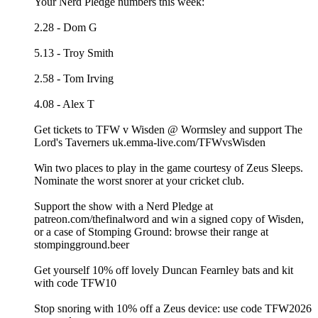
Your Nerd Pledge numbers this week:
2.28 - Dom G
5.13 - Troy Smith
2.58 - Tom Irving
4.08 - Alex T
Get tickets to TFW v Wisden @ Wormsley and support The
Lord's Taverners ⁠⁠⁠⁠uk.emma-live.com/TFWvsWisden⁠⁠⁠⁠
Win two places to play in the game courtesy of Zeus Sleeps.
⁠⁠⁠⁠Nominate the worst snorer at your cricket club. ⁠⁠⁠
Support the show with a Nerd Pledge at
⁠⁠⁠⁠⁠⁠⁠⁠⁠⁠⁠⁠⁠⁠⁠⁠⁠⁠⁠⁠⁠⁠⁠⁠⁠⁠⁠⁠⁠⁠⁠⁠⁠⁠⁠⁠⁠⁠⁠⁠⁠⁠⁠⁠⁠⁠⁠⁠⁠⁠⁠⁠⁠⁠⁠⁠⁠⁠⁠⁠⁠⁠⁠⁠⁠⁠⁠⁠⁠⁠⁠⁠⁠⁠⁠⁠⁠⁠⁠⁠⁠⁠⁠⁠⁠⁠⁠⁠⁠⁠⁠⁠⁠⁠⁠⁠⁠⁠⁠⁠⁠⁠⁠⁠⁠⁠⁠patreon.com/thefinalword⁠⁠⁠⁠⁠⁠⁠⁠⁠⁠⁠⁠⁠⁠⁠⁠⁠⁠⁠⁠⁠⁠⁠⁠⁠⁠⁠⁠⁠⁠⁠⁠⁠⁠⁠⁠⁠⁠⁠⁠⁠⁠⁠⁠⁠⁠⁠⁠⁠⁠⁠⁠⁠⁠⁠⁠⁠⁠⁠⁠⁠⁠⁠⁠⁠⁠⁠⁠⁠⁠⁠⁠⁠⁠⁠⁠⁠⁠⁠⁠⁠⁠⁠⁠⁠⁠⁠⁠⁠⁠⁠⁠⁠⁠⁠⁠⁠⁠ ⁠⁠⁠⁠⁠⁠⁠⁠⁠and win a signed copy of Wisden,
or a case of Stomping Ground: browse their range at
⁠⁠⁠⁠⁠⁠⁠⁠⁠⁠⁠⁠⁠⁠⁠⁠⁠⁠⁠⁠⁠⁠⁠⁠⁠⁠⁠stompingground.beer⁠⁠⁠⁠⁠⁠⁠⁠⁠⁠⁠⁠⁠⁠⁠⁠⁠⁠⁠⁠⁠⁠⁠⁠⁠⁠⁠⁠⁠⁠⁠⁠⁠⁠⁠⁠⁠⁠⁠⁠⁠⁠⁠⁠⁠⁠⁠⁠⁠⁠⁠⁠⁠⁠⁠⁠⁠⁠⁠⁠⁠⁠⁠
Get yourself 10% off lovely ⁠⁠⁠⁠⁠⁠⁠⁠⁠⁠⁠⁠⁠⁠⁠⁠⁠Duncan Fearnley ⁠⁠⁠⁠⁠⁠⁠⁠⁠⁠⁠⁠⁠⁠⁠⁠⁠bats and kit
with code TFW10
Stop snoring with 10% off a Zeus device: use code TFW2026