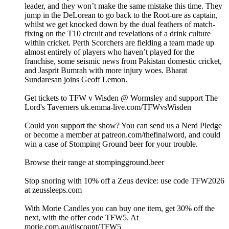
leader, and they won’t make the same mistake this time. They
jump in the DeLorean to go back to the Root-ure as captain,
whilst we get knocked down by the dual feathers of match-
fixing on the T10 circuit and revelations of a drink culture
within cricket. Perth Scorchers are fielding a team made up
almost entirely of players who haven’t played for the
franchise, some seismic news from Pakistan domestic cricket,
and Jasprit Bumrah with more injury woes. Bharat
Sundaresan joins Geoff Lemon.
Get tickets to TFW v Wisden @ Wormsley and support The
Lord's Taverners ⁠⁠⁠⁠⁠⁠uk.emma-live.com/TFWvsWisden⁠⁠⁠⁠⁠⁠
Could you support the show? You can send us a Nerd Pledge
or become a member at ⁠⁠⁠⁠⁠⁠⁠⁠⁠⁠⁠⁠⁠⁠⁠⁠⁠⁠⁠⁠⁠⁠⁠⁠⁠⁠⁠⁠⁠⁠⁠⁠⁠⁠⁠⁠⁠⁠⁠⁠⁠⁠⁠⁠⁠⁠⁠⁠⁠⁠⁠⁠⁠⁠⁠⁠⁠⁠⁠⁠⁠⁠⁠⁠⁠⁠⁠⁠⁠⁠⁠⁠⁠⁠⁠⁠⁠⁠⁠⁠⁠⁠⁠⁠⁠⁠⁠⁠⁠⁠⁠⁠⁠⁠⁠⁠⁠⁠⁠⁠⁠⁠⁠⁠⁠⁠⁠⁠⁠⁠⁠⁠⁠⁠⁠⁠⁠⁠⁠⁠⁠⁠patreon.com/thefinalword⁠⁠⁠⁠⁠⁠⁠⁠⁠⁠⁠⁠⁠⁠⁠⁠⁠⁠⁠⁠⁠⁠⁠⁠⁠⁠⁠⁠⁠⁠⁠⁠⁠⁠⁠⁠⁠⁠⁠⁠⁠⁠⁠⁠⁠⁠⁠⁠⁠⁠⁠⁠⁠⁠⁠⁠⁠⁠⁠⁠⁠⁠⁠⁠⁠⁠⁠⁠⁠⁠⁠⁠⁠⁠⁠⁠⁠⁠⁠⁠⁠⁠⁠⁠⁠⁠⁠⁠⁠⁠⁠⁠⁠⁠⁠⁠⁠⁠⁠⁠⁠⁠⁠⁠⁠⁠⁠⁠⁠⁠⁠⁠⁠⁠⁠⁠⁠⁠⁠⁠, and could
win a case of Stomping Ground beer for your trouble.
Browse their range at ⁠⁠⁠⁠⁠⁠⁠⁠⁠⁠⁠⁠⁠⁠⁠⁠⁠⁠⁠⁠⁠⁠⁠⁠⁠⁠⁠⁠⁠⁠⁠⁠⁠⁠⁠⁠⁠⁠⁠⁠⁠⁠stompingground.beer⁠⁠⁠⁠⁠⁠⁠⁠⁠⁠⁠⁠⁠⁠⁠⁠⁠⁠⁠⁠⁠⁠⁠⁠⁠⁠⁠⁠⁠⁠⁠⁠⁠⁠⁠⁠⁠⁠⁠⁠⁠⁠⁠⁠⁠⁠⁠⁠⁠⁠⁠⁠⁠⁠⁠⁠⁠⁠⁠⁠⁠⁠⁠⁠⁠⁠⁠⁠⁠⁠⁠⁠⁠⁠⁠⁠⁠⁠
Stop snoring with 10% off a Zeus device: use code TFW2026
at ⁠⁠⁠⁠⁠⁠⁠⁠⁠⁠⁠⁠⁠⁠⁠⁠⁠⁠⁠⁠⁠⁠⁠⁠⁠⁠⁠⁠⁠⁠⁠⁠⁠⁠⁠⁠⁠⁠⁠⁠⁠⁠⁠⁠⁠⁠⁠⁠⁠⁠⁠⁠⁠⁠⁠⁠⁠⁠⁠⁠⁠⁠⁠⁠⁠⁠⁠⁠⁠⁠⁠⁠⁠⁠⁠⁠⁠⁠⁠⁠zeussleeps.com⁠⁠⁠⁠⁠⁠⁠⁠⁠⁠⁠⁠⁠⁠⁠⁠⁠⁠⁠⁠⁠⁠⁠⁠⁠⁠⁠⁠⁠⁠⁠⁠⁠⁠⁠⁠⁠⁠⁠⁠⁠⁠⁠⁠⁠⁠⁠⁠⁠⁠⁠⁠⁠⁠⁠⁠⁠⁠⁠⁠⁠⁠⁠⁠⁠⁠⁠⁠⁠⁠⁠⁠⁠⁠⁠⁠⁠⁠⁠⁠
With Morie Candles you can buy one item, get 30% off the
next, with the offer code TFW5. At
⁠⁠⁠⁠⁠⁠⁠⁠⁠⁠⁠⁠⁠⁠⁠⁠⁠⁠⁠⁠⁠⁠⁠⁠⁠morie.com.au⁠⁠⁠⁠⁠⁠⁠⁠⁠⁠⁠⁠⁠/discount/TFW5⁠⁠