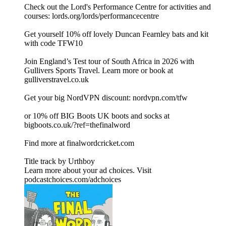
Check out the Lord's Performance Centre for activities and
courses: ⁠⁠⁠⁠⁠⁠⁠⁠⁠⁠⁠⁠⁠⁠⁠⁠⁠⁠⁠⁠⁠⁠⁠⁠⁠⁠⁠⁠⁠lords.org/lords/performancecentre⁠⁠⁠⁠⁠⁠⁠⁠⁠⁠⁠⁠⁠⁠⁠⁠⁠⁠⁠⁠⁠⁠⁠⁠⁠⁠⁠⁠⁠
Get yourself 10% off lovely ⁠⁠⁠⁠⁠⁠⁠⁠⁠⁠⁠⁠⁠⁠⁠⁠⁠⁠Duncan Fearnley ⁠⁠⁠⁠⁠⁠⁠⁠⁠⁠⁠⁠⁠⁠⁠⁠⁠⁠bats and kit
with code TFW10
Join England’s Test tour of South Africa in 2026 with
Gullivers Sports Travel. Learn more or book at
⁠⁠⁠⁠⁠⁠⁠⁠⁠⁠⁠⁠⁠⁠⁠⁠⁠⁠⁠⁠⁠⁠⁠⁠⁠⁠gulliverstravel.co.uk⁠⁠⁠⁠⁠⁠⁠⁠⁠⁠⁠⁠⁠⁠⁠⁠⁠⁠⁠⁠⁠⁠⁠⁠⁠
⁠⁠⁠⁠⁠⁠⁠⁠⁠⁠⁠⁠⁠⁠⁠⁠⁠⁠⁠⁠⁠⁠⁠⁠⁠⁠⁠⁠⁠⁠⁠⁠⁠⁠⁠⁠⁠⁠⁠⁠⁠⁠⁠⁠⁠⁠⁠⁠⁠⁠⁠⁠⁠⁠⁠⁠⁠⁠⁠⁠⁠⁠⁠⁠⁠⁠⁠⁠⁠⁠⁠⁠⁠⁠⁠⁠⁠⁠⁠⁠⁠⁠⁠⁠⁠⁠⁠⁠⁠⁠⁠⁠⁠⁠⁠⁠⁠⁠⁠⁠⁠⁠⁠⁠⁠⁠⁠⁠⁠⁠⁠⁠⁠⁠⁠⁠⁠⁠⁠⁠⁠⁠⁠⁠⁠⁠⁠⁠⁠⁠⁠⁠⁠⁠⁠⁠⁠⁠⁠⁠⁠⁠⁠⁠⁠⁠⁠⁠⁠⁠⁠⁠⁠⁠⁠⁠⁠⁠⁠⁠⁠⁠⁠⁠⁠⁠⁠⁠⁠⁠⁠⁠⁠⁠⁠⁠⁠⁠⁠⁠⁠⁠⁠⁠⁠⁠⁠⁠⁠⁠⁠⁠⁠⁠⁠⁠⁠⁠⁠⁠⁠⁠⁠⁠⁠⁠⁠⁠⁠⁠⁠⁠⁠⁠⁠⁠⁠⁠⁠⁠⁠⁠⁠⁠⁠⁠⁠Get your big NordVPN discount: ⁠⁠⁠⁠⁠⁠⁠⁠⁠⁠⁠⁠⁠⁠⁠⁠⁠⁠⁠⁠⁠⁠⁠⁠⁠⁠⁠⁠⁠⁠⁠⁠⁠⁠⁠⁠⁠⁠⁠⁠⁠⁠⁠⁠⁠⁠⁠⁠⁠⁠⁠⁠⁠⁠⁠⁠⁠⁠⁠⁠⁠⁠⁠⁠⁠⁠⁠⁠⁠⁠⁠⁠⁠⁠⁠⁠⁠⁠⁠⁠⁠⁠⁠⁠⁠⁠⁠⁠⁠⁠⁠⁠⁠⁠⁠⁠⁠⁠⁠⁠⁠⁠⁠⁠⁠⁠⁠⁠⁠⁠⁠⁠⁠⁠⁠⁠⁠⁠⁠⁠⁠⁠nordvpn.com/tfw⁠⁠⁠⁠⁠⁠⁠⁠⁠⁠⁠⁠⁠⁠⁠⁠⁠⁠⁠⁠⁠⁠⁠⁠⁠⁠⁠⁠⁠⁠⁠⁠⁠⁠⁠⁠⁠⁠⁠⁠⁠⁠⁠⁠⁠⁠⁠⁠⁠⁠⁠⁠⁠⁠⁠⁠⁠⁠⁠⁠⁠⁠⁠⁠⁠⁠⁠⁠⁠⁠⁠⁠⁠⁠⁠⁠⁠⁠⁠⁠⁠⁠⁠⁠⁠⁠⁠⁠⁠⁠⁠⁠⁠⁠⁠⁠⁠⁠⁠⁠⁠⁠⁠⁠⁠⁠⁠⁠⁠⁠⁠⁠⁠⁠⁠⁠⁠⁠⁠⁠⁠⁠
or 10% off BIG Boots UK boots and socks at
⁠⁠⁠⁠⁠⁠⁠⁠⁠⁠⁠⁠⁠⁠⁠⁠⁠⁠⁠⁠⁠⁠⁠⁠⁠⁠⁠⁠⁠⁠⁠⁠⁠⁠⁠⁠⁠⁠⁠⁠⁠⁠⁠⁠⁠⁠⁠⁠⁠⁠⁠⁠⁠⁠⁠⁠⁠⁠⁠⁠⁠⁠⁠⁠⁠⁠⁠⁠⁠⁠⁠⁠⁠⁠⁠⁠⁠bigboots.co.uk/?ref=thefinalword⁠⁠⁠⁠⁠⁠⁠⁠⁠⁠⁠⁠⁠⁠⁠⁠⁠⁠⁠⁠⁠⁠⁠⁠⁠⁠⁠⁠⁠⁠⁠⁠⁠⁠⁠⁠⁠⁠⁠⁠⁠⁠⁠⁠⁠⁠⁠⁠⁠⁠⁠⁠⁠⁠⁠⁠⁠⁠⁠⁠⁠⁠⁠⁠⁠⁠⁠⁠⁠⁠⁠⁠⁠⁠⁠⁠⁠
Find more at ⁠⁠⁠⁠⁠⁠⁠⁠⁠⁠⁠⁠⁠⁠⁠⁠⁠⁠⁠⁠⁠⁠⁠⁠⁠⁠⁠⁠⁠⁠⁠⁠⁠⁠⁠⁠⁠⁠⁠⁠⁠⁠⁠⁠⁠⁠⁠⁠⁠⁠⁠⁠⁠⁠⁠⁠⁠⁠⁠⁠⁠⁠⁠⁠⁠⁠⁠⁠⁠⁠⁠⁠⁠⁠⁠⁠⁠⁠⁠⁠⁠⁠⁠⁠⁠⁠⁠⁠⁠⁠⁠⁠⁠⁠⁠⁠⁠⁠⁠⁠⁠⁠⁠⁠⁠⁠⁠⁠⁠⁠⁠⁠⁠⁠⁠⁠⁠⁠⁠⁠⁠finalwordcricket.com⁠⁠⁠⁠⁠⁠⁠⁠⁠⁠⁠⁠⁠⁠⁠⁠⁠⁠⁠⁠⁠⁠⁠⁠⁠⁠⁠⁠⁠⁠⁠⁠⁠⁠⁠⁠⁠⁠⁠⁠⁠⁠⁠⁠⁠⁠⁠⁠⁠⁠⁠⁠⁠⁠⁠⁠⁠⁠⁠⁠⁠⁠⁠⁠⁠⁠⁠⁠⁠⁠⁠⁠⁠⁠⁠⁠⁠⁠⁠⁠⁠⁠⁠⁠⁠⁠⁠⁠⁠⁠⁠⁠⁠⁠⁠⁠⁠⁠⁠⁠⁠⁠⁠⁠⁠⁠⁠⁠⁠⁠⁠⁠⁠⁠⁠⁠⁠⁠⁠⁠⁠
Title track by ⁠⁠⁠⁠⁠⁠⁠⁠⁠⁠⁠⁠⁠⁠⁠⁠⁠⁠⁠⁠⁠⁠⁠⁠⁠⁠⁠⁠⁠⁠⁠⁠⁠⁠⁠⁠⁠⁠⁠⁠⁠⁠⁠⁠⁠⁠⁠⁠⁠⁠⁠⁠⁠⁠⁠⁠⁠⁠⁠⁠⁠⁠⁠⁠⁠⁠⁠⁠⁠⁠⁠⁠⁠⁠⁠⁠⁠⁠⁠⁠⁠⁠⁠⁠⁠⁠⁠⁠⁠⁠⁠⁠⁠⁠⁠⁠⁠⁠⁠⁠⁠⁠⁠⁠⁠⁠⁠⁠⁠⁠⁠⁠⁠⁠⁠⁠⁠⁠⁠⁠⁠Urthboy⁠⁠⁠⁠⁠⁠⁠⁠⁠⁠⁠⁠⁠⁠⁠⁠⁠⁠⁠⁠⁠⁠⁠⁠⁠⁠⁠⁠⁠⁠⁠
Learn more about your ad choices. Visit
podcastchoices.com/adchoices