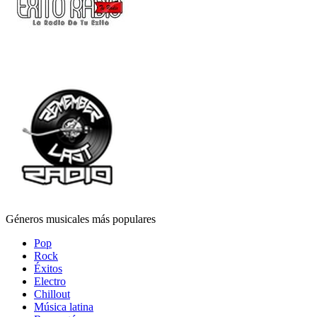
Géneros musicales más populares
Pop
Rock
Éxitos
Electro
Chillout
Música latina