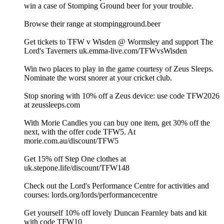
win a case of Stomping Ground beer for your trouble.
Browse their range at ⁠⁠⁠⁠⁠⁠⁠⁠⁠⁠⁠⁠⁠⁠⁠⁠⁠⁠⁠⁠⁠⁠⁠⁠⁠⁠⁠⁠⁠⁠⁠⁠⁠⁠⁠⁠⁠⁠⁠⁠⁠stompingground.beer⁠⁠⁠⁠⁠⁠⁠⁠⁠⁠⁠⁠⁠⁠⁠⁠⁠⁠⁠⁠⁠⁠⁠⁠⁠⁠⁠⁠⁠⁠⁠⁠⁠⁠⁠⁠⁠⁠⁠⁠⁠⁠⁠⁠⁠⁠⁠⁠⁠⁠⁠⁠⁠⁠⁠⁠⁠⁠⁠⁠⁠⁠⁠⁠⁠⁠⁠⁠⁠⁠⁠⁠⁠⁠⁠⁠⁠
Get tickets to TFW v Wisden @ Wormsley and support The
Lord's Taverners ⁠⁠⁠⁠uk.emma-live.com/TFWvsWisden⁠⁠⁠⁠
Win two places to play in the game courtesy of Zeus Sleeps.
⁠⁠⁠⁠Nominate the worst snorer at your cricket club. ⁠⁠
Stop snoring with 10% off a Zeus device: use code TFW2026
at ⁠⁠⁠⁠⁠⁠⁠⁠⁠⁠⁠⁠⁠⁠⁠⁠⁠⁠⁠⁠⁠⁠⁠⁠⁠⁠⁠⁠⁠⁠⁠⁠⁠⁠⁠⁠⁠⁠⁠⁠⁠⁠⁠⁠⁠⁠⁠⁠⁠⁠⁠⁠⁠⁠⁠⁠⁠⁠⁠⁠⁠⁠⁠⁠⁠⁠⁠⁠⁠⁠⁠⁠⁠⁠⁠⁠⁠⁠⁠zeussleeps.com⁠⁠⁠⁠⁠⁠⁠⁠⁠⁠⁠⁠⁠⁠⁠⁠⁠⁠⁠⁠⁠⁠⁠⁠⁠⁠⁠⁠⁠⁠⁠⁠⁠⁠⁠⁠⁠⁠⁠⁠⁠⁠⁠⁠⁠⁠⁠⁠⁠⁠⁠⁠⁠⁠⁠⁠⁠⁠⁠⁠⁠⁠⁠⁠⁠⁠⁠⁠⁠⁠⁠⁠⁠⁠⁠⁠⁠⁠⁠
With Morie Candles you can buy one item, get 30% off the
next, with the offer code TFW5. At
⁠⁠⁠⁠⁠⁠⁠⁠⁠⁠⁠⁠⁠⁠⁠⁠⁠⁠⁠⁠⁠⁠⁠⁠morie.com.au⁠⁠⁠⁠⁠⁠⁠⁠⁠⁠⁠⁠⁠/discount/TFW5⁠
Get 15% off Step One clothes at
⁠⁠⁠⁠⁠⁠⁠⁠⁠⁠⁠⁠⁠⁠⁠⁠⁠⁠⁠⁠⁠⁠⁠⁠⁠⁠⁠⁠⁠⁠⁠⁠⁠⁠⁠⁠⁠⁠⁠⁠⁠⁠⁠⁠⁠⁠⁠⁠⁠uk.stepone.life/discount/TFW148⁠⁠⁠⁠⁠⁠⁠⁠⁠⁠⁠⁠⁠⁠⁠⁠⁠⁠⁠⁠⁠⁠⁠⁠⁠⁠⁠⁠⁠⁠⁠⁠⁠⁠⁠⁠⁠⁠⁠⁠⁠⁠⁠⁠⁠⁠⁠⁠⁠⁠⁠⁠⁠⁠⁠⁠⁠⁠⁠⁠⁠⁠⁠⁠⁠⁠⁠⁠⁠⁠
Check out the Lord's Performance Centre for activities and
courses: ⁠⁠⁠⁠⁠⁠⁠⁠⁠⁠⁠⁠⁠⁠⁠⁠⁠⁠⁠⁠⁠⁠⁠⁠⁠⁠⁠⁠⁠lords.org/lords/performancecentre⁠⁠⁠⁠⁠⁠⁠⁠⁠⁠⁠⁠⁠⁠⁠⁠⁠⁠⁠⁠⁠⁠⁠⁠⁠⁠⁠⁠⁠
Get yourself 10% off lovely ⁠⁠⁠⁠⁠⁠⁠⁠⁠⁠⁠⁠⁠⁠⁠⁠⁠⁠Duncan Fearnley ⁠⁠⁠⁠⁠⁠⁠⁠⁠⁠⁠⁠⁠⁠⁠⁠⁠⁠bats and kit
with code TFW10