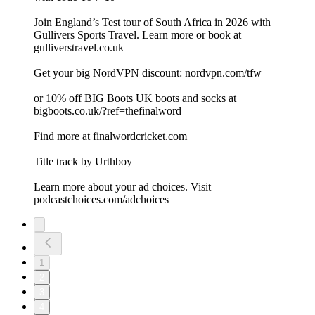
Join England’s Test tour of South Africa in 2026 with
Gullivers Sports Travel. Learn more or book at
⁠⁠⁠⁠⁠⁠⁠⁠⁠⁠⁠⁠⁠⁠⁠⁠⁠⁠⁠⁠⁠⁠⁠⁠⁠⁠gulliverstravel.co.uk⁠⁠⁠⁠⁠⁠⁠⁠⁠⁠⁠⁠⁠⁠⁠⁠⁠⁠⁠⁠⁠⁠⁠⁠⁠
⁠⁠⁠⁠⁠⁠⁠⁠⁠⁠⁠⁠⁠⁠⁠⁠⁠⁠⁠⁠⁠⁠⁠⁠⁠⁠⁠⁠⁠⁠⁠⁠⁠⁠⁠⁠⁠⁠⁠⁠⁠⁠⁠⁠⁠⁠⁠⁠⁠⁠⁠⁠⁠⁠⁠⁠⁠⁠⁠⁠⁠⁠⁠⁠⁠⁠⁠⁠⁠⁠⁠⁠⁠⁠⁠⁠⁠⁠⁠⁠⁠⁠⁠⁠⁠⁠⁠⁠⁠⁠⁠⁠⁠⁠⁠⁠⁠⁠⁠⁠⁠⁠⁠⁠⁠⁠⁠⁠⁠⁠⁠⁠⁠⁠⁠⁠⁠⁠⁠⁠⁠⁠⁠⁠⁠⁠⁠⁠⁠⁠⁠⁠⁠⁠⁠⁠⁠⁠⁠⁠⁠⁠⁠⁠⁠⁠⁠⁠⁠⁠⁠⁠⁠⁠⁠⁠⁠⁠⁠⁠⁠⁠⁠⁠⁠⁠⁠⁠⁠⁠⁠⁠⁠⁠⁠⁠⁠⁠⁠⁠⁠⁠⁠⁠⁠⁠⁠⁠⁠⁠⁠⁠⁠⁠⁠⁠⁠⁠⁠⁠⁠⁠⁠⁠⁠⁠⁠⁠⁠⁠⁠⁠⁠⁠⁠⁠⁠⁠⁠⁠⁠⁠⁠⁠⁠⁠⁠⁠⁠⁠Get your big NordVPN discount: ⁠⁠⁠⁠⁠⁠⁠⁠⁠⁠⁠⁠⁠⁠⁠⁠⁠⁠⁠⁠⁠⁠⁠⁠⁠⁠⁠⁠⁠⁠⁠⁠⁠⁠⁠⁠⁠⁠⁠⁠⁠⁠⁠⁠⁠⁠⁠⁠⁠⁠⁠⁠⁠⁠⁠⁠⁠⁠⁠⁠⁠⁠⁠⁠⁠⁠⁠⁠⁠⁠⁠⁠⁠⁠⁠⁠⁠⁠⁠⁠⁠⁠⁠⁠⁠⁠⁠⁠⁠⁠⁠⁠⁠⁠⁠⁠⁠⁠⁠⁠⁠⁠⁠⁠⁠⁠⁠⁠⁠⁠⁠⁠⁠⁠⁠⁠⁠⁠⁠⁠⁠⁠nordvpn.com/tfw⁠⁠⁠⁠⁠⁠⁠⁠⁠⁠⁠⁠⁠⁠⁠⁠⁠⁠⁠⁠⁠⁠⁠⁠⁠⁠⁠⁠⁠⁠⁠⁠⁠⁠⁠⁠⁠⁠⁠⁠⁠⁠⁠⁠⁠⁠⁠⁠⁠⁠⁠⁠⁠⁠⁠⁠⁠⁠⁠⁠⁠⁠⁠⁠⁠⁠⁠⁠⁠⁠⁠⁠⁠⁠⁠⁠⁠⁠⁠⁠⁠⁠⁠⁠⁠⁠⁠⁠⁠⁠⁠⁠⁠⁠⁠⁠⁠⁠⁠⁠⁠⁠⁠⁠⁠⁠⁠⁠⁠⁠⁠⁠⁠⁠⁠⁠⁠⁠⁠⁠⁠⁠
or 10% off BIG Boots UK boots and socks at
⁠⁠⁠⁠⁠⁠⁠⁠⁠⁠⁠⁠⁠⁠⁠⁠⁠⁠⁠⁠⁠⁠⁠⁠⁠⁠⁠⁠⁠⁠⁠⁠⁠⁠⁠⁠⁠⁠⁠⁠⁠⁠⁠⁠⁠⁠⁠⁠⁠⁠⁠⁠⁠⁠⁠⁠⁠⁠⁠⁠⁠⁠⁠⁠⁠⁠⁠⁠⁠⁠⁠⁠⁠⁠⁠⁠⁠bigboots.co.uk/?ref=thefinalword⁠⁠⁠⁠⁠⁠⁠⁠⁠⁠⁠⁠⁠⁠⁠⁠⁠⁠⁠⁠⁠⁠⁠⁠⁠⁠⁠⁠⁠⁠⁠⁠⁠⁠⁠⁠⁠⁠⁠⁠⁠⁠⁠⁠⁠⁠⁠⁠⁠⁠⁠⁠⁠⁠⁠⁠⁠⁠⁠⁠⁠⁠⁠⁠⁠⁠⁠⁠⁠⁠⁠⁠⁠⁠⁠⁠⁠
Find more at ⁠⁠⁠⁠⁠⁠⁠⁠⁠⁠⁠⁠⁠⁠⁠⁠⁠⁠⁠⁠⁠⁠⁠⁠⁠⁠⁠⁠⁠⁠⁠⁠⁠⁠⁠⁠⁠⁠⁠⁠⁠⁠⁠⁠⁠⁠⁠⁠⁠⁠⁠⁠⁠⁠⁠⁠⁠⁠⁠⁠⁠⁠⁠⁠⁠⁠⁠⁠⁠⁠⁠⁠⁠⁠⁠⁠⁠⁠⁠⁠⁠⁠⁠⁠⁠⁠⁠⁠⁠⁠⁠⁠⁠⁠⁠⁠⁠⁠⁠⁠⁠⁠⁠⁠⁠⁠⁠⁠⁠⁠⁠⁠⁠⁠⁠⁠⁠⁠⁠⁠⁠finalwordcricket.com⁠⁠⁠⁠⁠⁠⁠⁠⁠⁠⁠⁠⁠⁠⁠⁠⁠⁠⁠⁠⁠⁠⁠⁠⁠⁠⁠⁠⁠⁠⁠⁠⁠⁠⁠⁠⁠⁠⁠⁠⁠⁠⁠⁠⁠⁠⁠⁠⁠⁠⁠⁠⁠⁠⁠⁠⁠⁠⁠⁠⁠⁠⁠⁠⁠⁠⁠⁠⁠⁠⁠⁠⁠⁠⁠⁠⁠⁠⁠⁠⁠⁠⁠⁠⁠⁠⁠⁠⁠⁠⁠⁠⁠⁠⁠⁠⁠⁠⁠⁠⁠⁠⁠⁠⁠⁠⁠⁠⁠⁠⁠⁠⁠⁠⁠⁠⁠⁠⁠⁠⁠
Title track by ⁠⁠⁠⁠⁠⁠⁠⁠⁠⁠⁠⁠⁠⁠⁠⁠⁠⁠⁠⁠⁠⁠⁠⁠⁠⁠⁠⁠⁠⁠⁠⁠⁠⁠⁠⁠⁠⁠⁠⁠⁠⁠⁠⁠⁠⁠⁠⁠⁠⁠⁠⁠⁠⁠⁠⁠⁠⁠⁠⁠⁠⁠⁠⁠⁠⁠⁠⁠⁠⁠⁠⁠⁠⁠⁠⁠⁠⁠⁠⁠⁠⁠⁠⁠⁠⁠⁠⁠⁠⁠⁠⁠⁠⁠⁠⁠⁠⁠⁠⁠⁠⁠⁠⁠⁠⁠⁠⁠⁠⁠⁠⁠⁠⁠⁠⁠⁠⁠⁠⁠⁠Urthboy⁠⁠⁠⁠⁠⁠⁠⁠⁠⁠⁠⁠⁠⁠⁠⁠⁠⁠⁠⁠⁠⁠⁠⁠⁠⁠⁠⁠⁠⁠⁠
Learn more about your ad choices. Visit
podcastchoices.com/adchoices
1
2
3
4