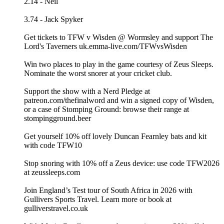
2.14 - Neil
3.74 - Jack Spyker
Get tickets to TFW v Wisden @ Wormsley and support The
Lord's Taverners ⁠⁠⁠uk.emma-live.com/TFWvsWisden⁠⁠⁠
Win two places to play in the game courtesy of Zeus Sleeps.
⁠⁠⁠Nominate the worst snorer at your cricket club. ⁠⁠
Support the show with a Nerd Pledge at
⁠⁠⁠⁠⁠⁠⁠⁠⁠⁠⁠⁠⁠⁠⁠⁠⁠⁠⁠⁠⁠⁠⁠⁠⁠⁠⁠⁠⁠⁠⁠⁠⁠⁠⁠⁠⁠⁠⁠⁠⁠⁠⁠⁠⁠⁠⁠⁠⁠⁠⁠⁠⁠⁠⁠⁠⁠⁠⁠⁠⁠⁠⁠⁠⁠⁠⁠⁠⁠⁠⁠⁠⁠⁠⁠⁠⁠⁠⁠⁠⁠⁠⁠⁠⁠⁠⁠⁠⁠⁠⁠⁠⁠⁠⁠⁠⁠⁠⁠⁠⁠⁠⁠⁠⁠⁠patreon.com/thefinalword⁠⁠⁠⁠⁠⁠⁠⁠⁠⁠⁠⁠⁠⁠⁠⁠⁠⁠⁠⁠⁠⁠⁠⁠⁠⁠⁠⁠⁠⁠⁠⁠⁠⁠⁠⁠⁠⁠⁠⁠⁠⁠⁠⁠⁠⁠⁠⁠⁠⁠⁠⁠⁠⁠⁠⁠⁠⁠⁠⁠⁠⁠⁠⁠⁠⁠⁠⁠⁠⁠⁠⁠⁠⁠⁠⁠⁠⁠⁠⁠⁠⁠⁠⁠⁠⁠⁠⁠⁠⁠⁠⁠⁠⁠⁠⁠⁠⁠ ⁠⁠⁠⁠⁠⁠⁠⁠and win a signed copy of Wisden,
or a case of Stomping Ground: browse their range at
⁠⁠⁠⁠⁠⁠⁠⁠⁠⁠⁠⁠⁠⁠⁠⁠⁠⁠⁠⁠⁠⁠⁠⁠⁠⁠stompingground.beer⁠⁠⁠⁠⁠⁠⁠⁠⁠⁠⁠⁠⁠⁠⁠⁠⁠⁠⁠⁠⁠⁠⁠⁠⁠⁠⁠⁠⁠⁠⁠⁠⁠⁠⁠⁠⁠⁠⁠⁠⁠⁠⁠⁠⁠⁠⁠⁠⁠⁠⁠⁠⁠⁠⁠⁠⁠⁠⁠⁠⁠⁠
Get yourself 10% off lovely ⁠⁠⁠⁠⁠⁠⁠⁠⁠⁠⁠⁠⁠⁠⁠⁠Duncan Fearnley ⁠⁠⁠⁠⁠⁠⁠⁠⁠⁠⁠⁠⁠⁠⁠⁠bats and kit
with code TFW10
Stop snoring with 10% off a Zeus device: use code TFW2026
at ⁠⁠⁠⁠⁠⁠⁠⁠⁠⁠⁠⁠⁠⁠⁠⁠⁠⁠⁠⁠⁠⁠⁠⁠⁠⁠⁠⁠⁠⁠⁠⁠⁠⁠⁠⁠⁠⁠⁠⁠⁠⁠⁠⁠⁠⁠⁠⁠⁠⁠⁠⁠⁠⁠⁠⁠⁠⁠⁠⁠⁠⁠⁠⁠zeussleeps.com⁠⁠⁠⁠⁠⁠⁠⁠⁠⁠⁠⁠⁠⁠⁠⁠⁠⁠⁠⁠⁠⁠⁠⁠⁠⁠⁠⁠⁠⁠⁠⁠⁠⁠⁠⁠⁠⁠⁠⁠⁠⁠⁠⁠⁠⁠⁠⁠⁠⁠⁠⁠⁠⁠⁠⁠⁠⁠⁠⁠⁠⁠⁠⁠
Join England’s Test tour of South Africa in 2026 with
Gullivers Sports Travel. Learn more or book at
⁠⁠⁠⁠⁠⁠⁠⁠⁠⁠⁠gulliverstravel.co.uk⁠⁠⁠⁠⁠⁠⁠⁠⁠⁠