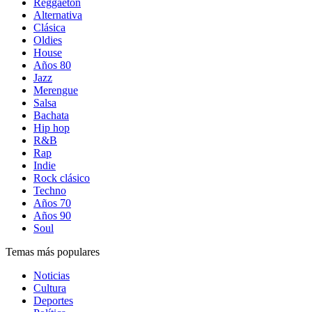
Reggaetón
Alternativa
Clásica
Oldies
House
Años 80
Jazz
Merengue
Salsa
Bachata
Hip hop
R&B
Rap
Indie
Rock clásico
Techno
Años 70
Años 90
Soul
Temas más populares
Noticias
Cultura
Deportes