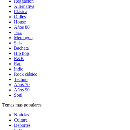
Reggaetón
Alternativa
Clásica
Oldies
House
Años 80
Jazz
Merengue
Salsa
Bachata
Hip hop
R&B
Rap
Indie
Rock clásico
Techno
Años 70
Años 90
Soul
Temas más populares
Noticias
Cultura
Deportes