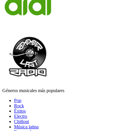
Géneros musicales más populares
Pop
Rock
Éxitos
Electro
Chillout
Música latina