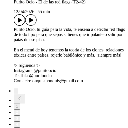
Purito Ocio - El de las red flags (T2-42)
12/04/2026
|
55 min
Purito Ocio, tu guía para la vida, te enseña a detectar red flags
de todo tipo para que sepas si tienes que ir palante o salir por
patas de ese piso.
En el menú de hoy tenemos la teoría de los clones, relaciones
tóxicas entre países, rojerío babilónico y más, ¡siempre más!
✨ Síguenos ✨
Instagram: @puritoocio
TikTok: @puritoocio
Contacto: onquismonquis@gmail.com
1
2
3
4