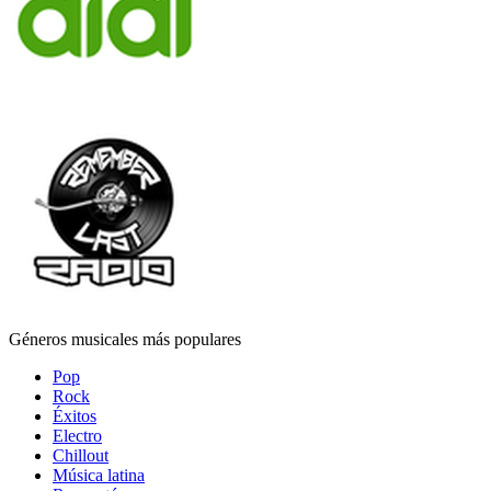
Géneros musicales más populares
Pop
Rock
Éxitos
Electro
Chillout
Música latina