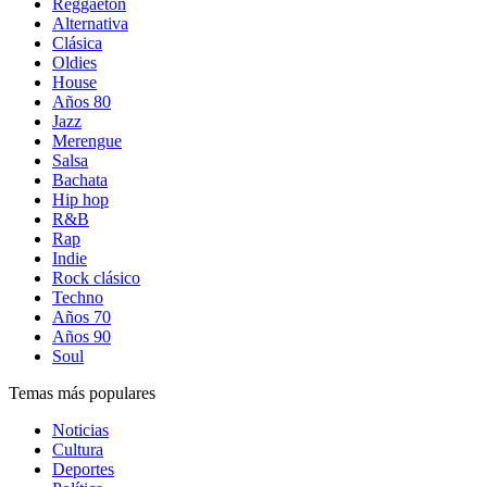
Reggaetón
Alternativa
Clásica
Oldies
House
Años 80
Jazz
Merengue
Salsa
Bachata
Hip hop
R&B
Rap
Indie
Rock clásico
Techno
Años 70
Años 90
Soul
Temas más populares
Noticias
Cultura
Deportes