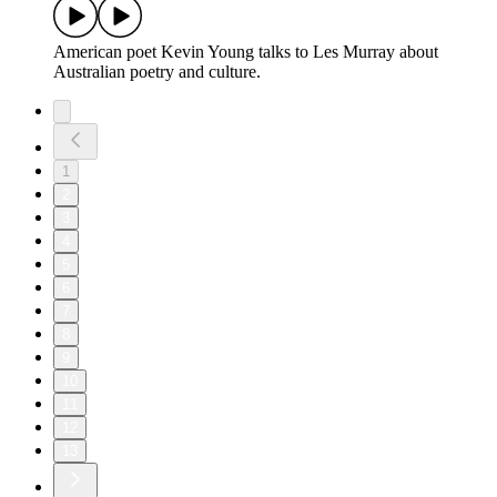
American poet Kevin Young talks to Les Murray about
Australian poetry and culture.
1
2
3
4
5
6
7
8
9
10
11
12
13