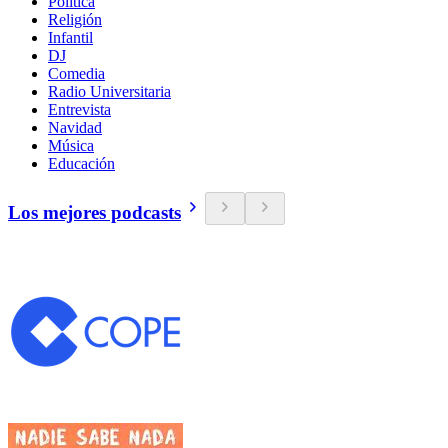
Política
Religión
Infantil
DJ
Comedia
Radio Universitaria
Entrevista
Navidad
Música
Educación
Los mejores podcasts