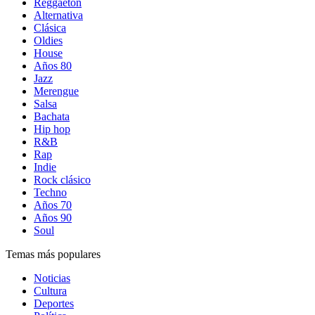
Reggaetón
Alternativa
Clásica
Oldies
House
Años 80
Jazz
Merengue
Salsa
Bachata
Hip hop
R&B
Rap
Indie
Rock clásico
Techno
Años 70
Años 90
Soul
Temas más populares
Noticias
Cultura
Deportes