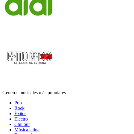
Géneros musicales más populares
Pop
Rock
Éxitos
Electro
Chillout
Música latina