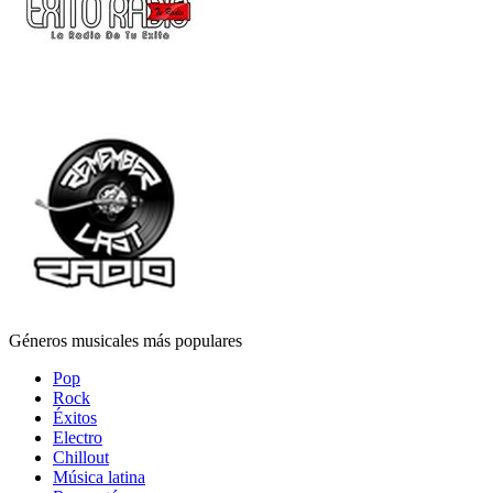
Géneros musicales más populares
Pop
Rock
Éxitos
Electro
Chillout
Música latina