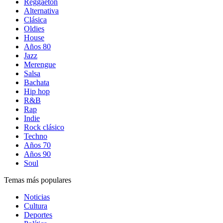
Reggaetón
Alternativa
Clásica
Oldies
House
Años 80
Jazz
Merengue
Salsa
Bachata
Hip hop
R&B
Rap
Indie
Rock clásico
Techno
Años 70
Años 90
Soul
Temas más populares
Noticias
Cultura
Deportes