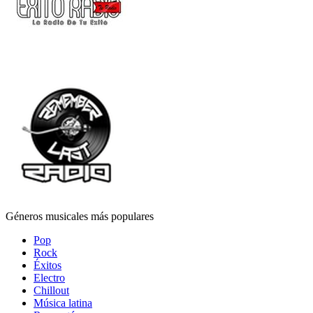
Géneros musicales más populares
Pop
Rock
Éxitos
Electro
Chillout
Música latina