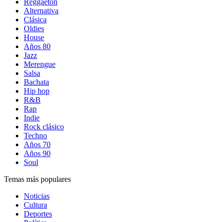
Reggaetón
Alternativa
Clásica
Oldies
House
Años 80
Jazz
Merengue
Salsa
Bachata
Hip hop
R&B
Rap
Indie
Rock clásico
Techno
Años 70
Años 90
Soul
Temas más populares
Noticias
Cultura
Deportes