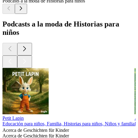
Podcasts a la moda de Historias para niños
Podcasts a la moda de Historias para
niños
Petit Lapin
A
Educación para niños, Familia, Historias para niños, Niños y familia
E
Acerca de Geschichten für Kinder
Acerca de Geschichten für Kinder