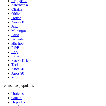
Reggaetón
Alternativa
Clásica
Oldies
House
Años 80
Jazz
Merengue
Salsa
Bachata
Hip hop
R&B
Rap
Indie
Rock clásico
Techno
Años 70
Años 90
Soul
Temas más populares
Noticias
Cultura
Deportes