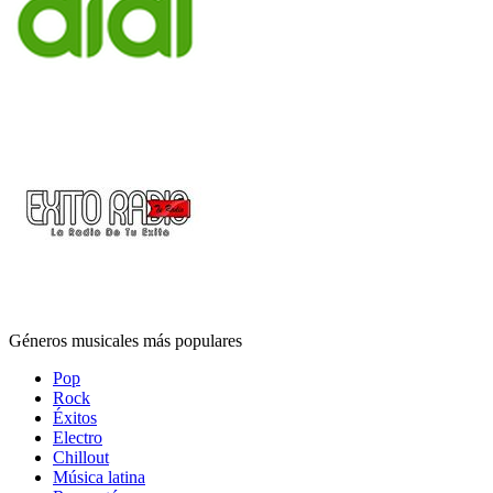
Géneros musicales más populares
Pop
Rock
Éxitos
Electro
Chillout
Música latina