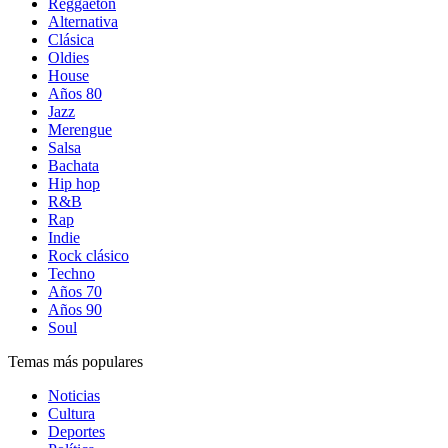
Reggaetón
Alternativa
Clásica
Oldies
House
Años 80
Jazz
Merengue
Salsa
Bachata
Hip hop
R&B
Rap
Indie
Rock clásico
Techno
Años 70
Años 90
Soul
Temas más populares
Noticias
Cultura
Deportes