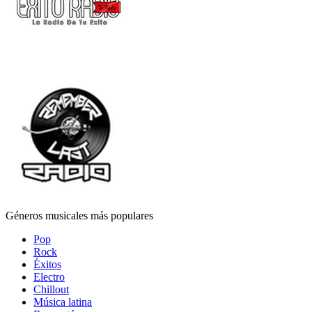
Géneros musicales más populares
Pop
Rock
Éxitos
Electro
Chillout
Música latina