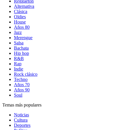
Reggaetón
Alternativa
Clásica
Oldies
House
Años 80
Jazz
Merengue
Salsa
Bachata
Hip hop
R&B
Rap
Indie
Rock clásico
Techno
Años 70
Años 90
Soul
Temas más populares
Noticias
Cultura
Deportes