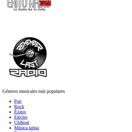
Géneros musicales más populares
Pop
Rock
Éxitos
Electro
Chillout
Música latina