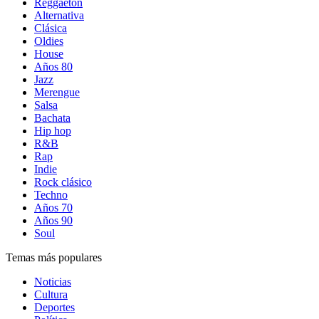
Reggaetón
Alternativa
Clásica
Oldies
House
Años 80
Jazz
Merengue
Salsa
Bachata
Hip hop
R&B
Rap
Indie
Rock clásico
Techno
Años 70
Años 90
Soul
Temas más populares
Noticias
Cultura
Deportes