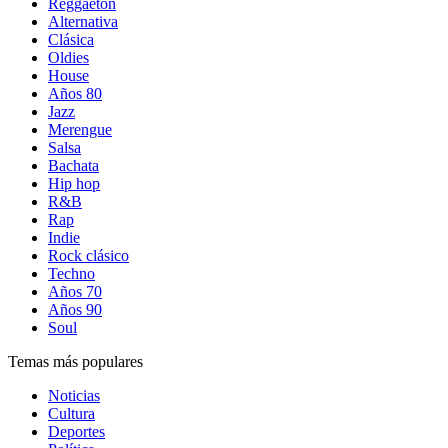
Reggaetón
Alternativa
Clásica
Oldies
House
Años 80
Jazz
Merengue
Salsa
Bachata
Hip hop
R&B
Rap
Indie
Rock clásico
Techno
Años 70
Años 90
Soul
Temas más populares
Noticias
Cultura
Deportes