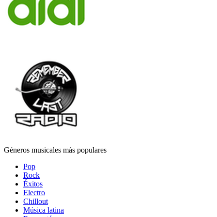
Géneros musicales más populares
Pop
Rock
Éxitos
Electro
Chillout
Música latina