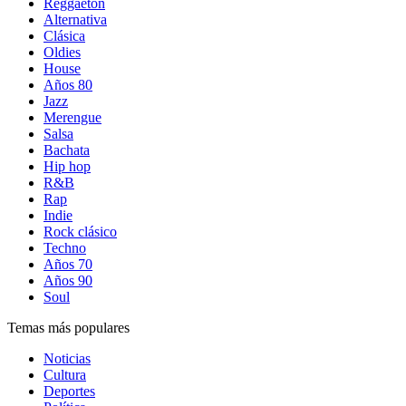
Reggaetón
Alternativa
Clásica
Oldies
House
Años 80
Jazz
Merengue
Salsa
Bachata
Hip hop
R&B
Rap
Indie
Rock clásico
Techno
Años 70
Años 90
Soul
Temas más populares
Noticias
Cultura
Deportes