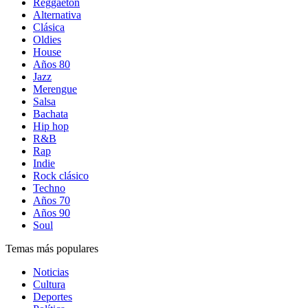
Reggaetón
Alternativa
Clásica
Oldies
House
Años 80
Jazz
Merengue
Salsa
Bachata
Hip hop
R&B
Rap
Indie
Rock clásico
Techno
Años 70
Años 90
Soul
Temas más populares
Noticias
Cultura
Deportes