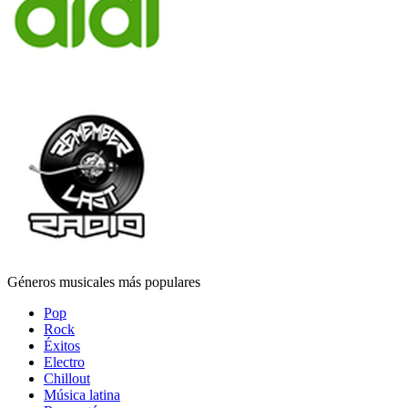
Géneros musicales más populares
Pop
Rock
Éxitos
Electro
Chillout
Música latina