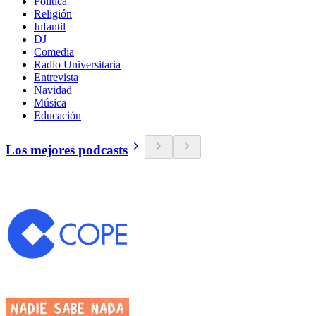
Política
Religión
Infantil
DJ
Comedia
Radio Universitaria
Entrevista
Navidad
Música
Educación
Los mejores podcasts