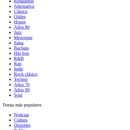
Reggaetón
Alternativa
Clásica
Oldies
House
Años 80
Jazz
Merengue
Salsa
Bachata
Hip hop
R&B
Rap
Indie
Rock clásico
Techno
Años 70
Años 90
Soul
Temas más populares
Noticias
Cultura
Deportes