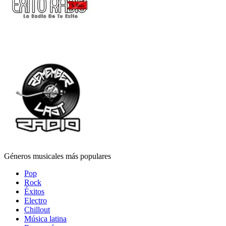
Géneros musicales más populares
Pop
Rock
Éxitos
Electro
Chillout
Música latina