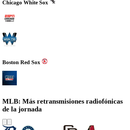
Chicago White Sox
WMVP - ESPN 1000 AM
WGN - Radio 720 AM Chicago's News and Talk and Sports
Boston Red Sox
WEEI 93.7 FM - Boston Sports News
MLB: Más retransmisiones radiofónicas
de la jornada