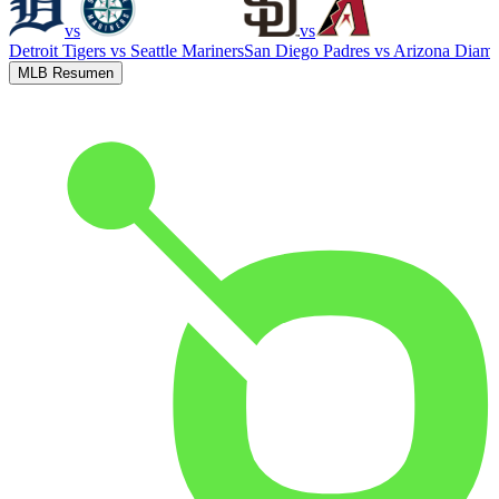
vs
vs
Detroit Tigers
vs
Seattle Mariners
San Diego Padres
vs
Arizona Diam
MLB Resumen