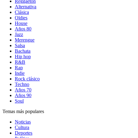
Reggaetón
Alternativa
Clásica
Oldies
House
Años 80
Jazz
Merengue
Salsa
Bachata
Hip hop
R&B
Rap
Indie
Rock clásico
Techno
Años 70
Años 90
Soul
Temas más populares
Noticias
Cultura
Deportes