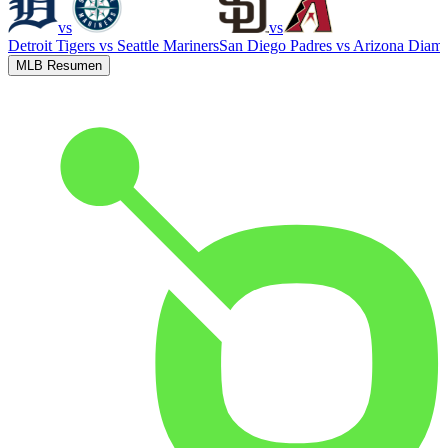
vs
vs
Detroit Tigers
vs
Seattle Mariners
San Diego Padres
vs
Arizona Diam
MLB Resumen