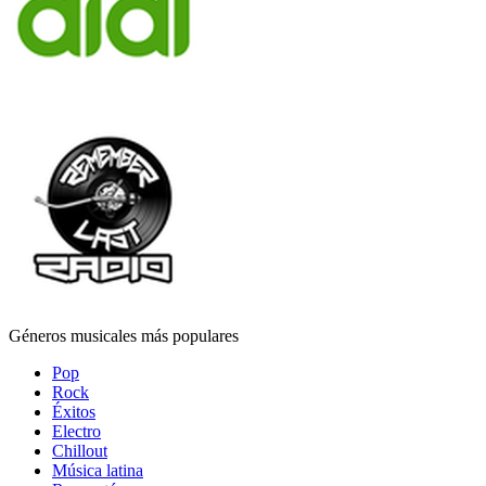
Géneros musicales más populares
Pop
Rock
Éxitos
Electro
Chillout
Música latina