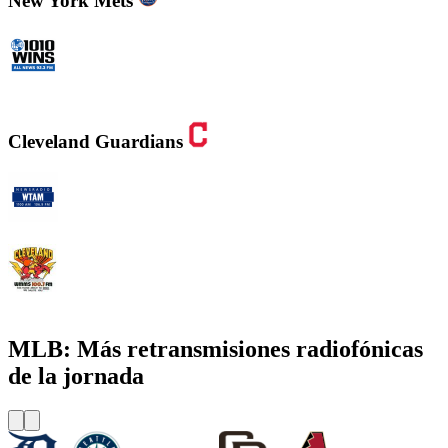
New York Mets
WINS - 1010 WINS CBS New York
Cleveland Guardians
WTAM 1100 AM
WMMS 100.7 FM / 87.7 FM
MLB: Más retransmisiones radiofónicas
de la jornada