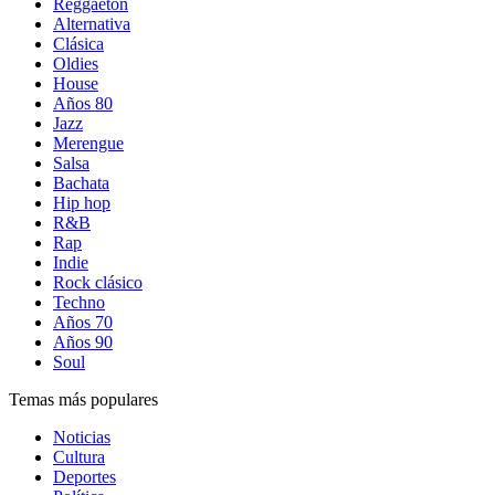
Reggaetón
Alternativa
Clásica
Oldies
House
Años 80
Jazz
Merengue
Salsa
Bachata
Hip hop
R&B
Rap
Indie
Rock clásico
Techno
Años 70
Años 90
Soul
Temas más populares
Noticias
Cultura
Deportes