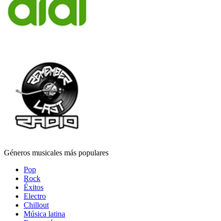
Géneros musicales más populares
Pop
Rock
Éxitos
Electro
Chillout
Música latina