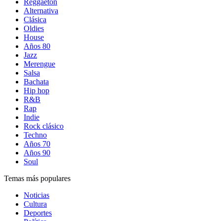
Reggaetón
Alternativa
Clásica
Oldies
House
Años 80
Jazz
Merengue
Salsa
Bachata
Hip hop
R&B
Rap
Indie
Rock clásico
Techno
Años 70
Años 90
Soul
Temas más populares
Noticias
Cultura
Deportes