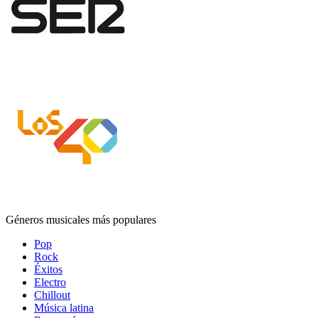
Géneros musicales más populares
Pop
Rock
Éxitos
Electro
Chillout
Música latina