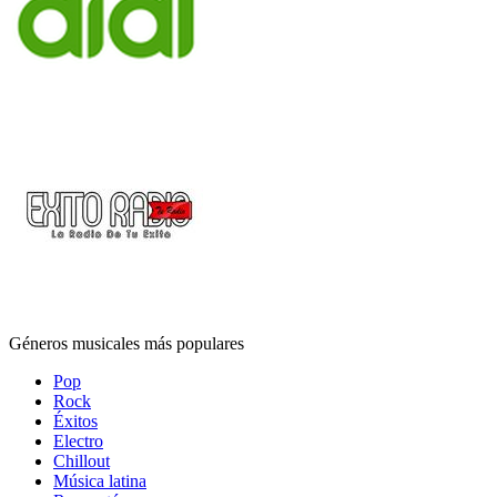
Géneros musicales más populares
Pop
Rock
Éxitos
Electro
Chillout
Música latina