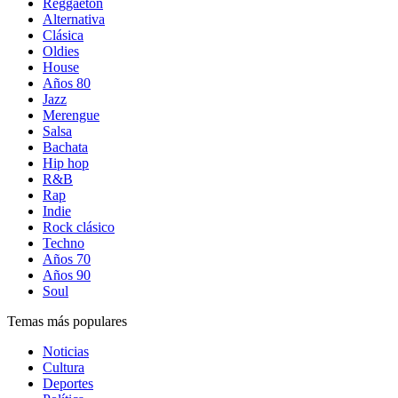
Reggaetón
Alternativa
Clásica
Oldies
House
Años 80
Jazz
Merengue
Salsa
Bachata
Hip hop
R&B
Rap
Indie
Rock clásico
Techno
Años 70
Años 90
Soul
Temas más populares
Noticias
Cultura
Deportes