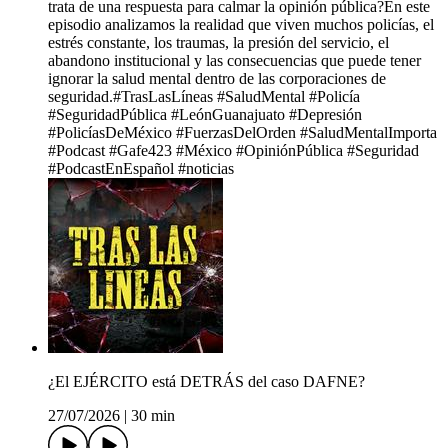
trata de una respuesta para calmar la opinión pública?En este
episodio analizamos la realidad que viven muchos policías, el
estrés constante, los traumas, la presión del servicio, el
abandono institucional y las consecuencias que puede tener
ignorar la salud mental dentro de las corporaciones de
seguridad.#TrasLasLíneas #SaludMental #Policía
#SeguridadPública #LeónGuanajuato #Depresión
#PolicíasDeMéxico #FuerzasDelOrden #SaludMentalImporta
#Podcast #Gafe423 #México #OpiniónPública #Seguridad
#PodcastEnEspañol #noticias
¿El EJÉRCITO está DETRÁS del caso DAFNE?
27/07/2026
|
30 min