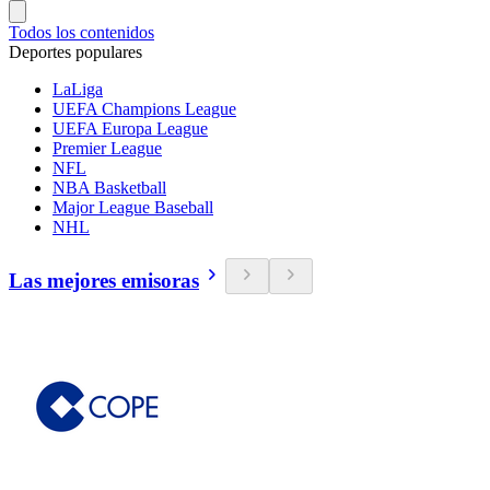
Todos los contenidos
Deportes populares
LaLiga
UEFA Champions League
UEFA Europa League
Premier League
NFL
NBA Basketball
Major League Baseball
NHL
Las mejores emisoras