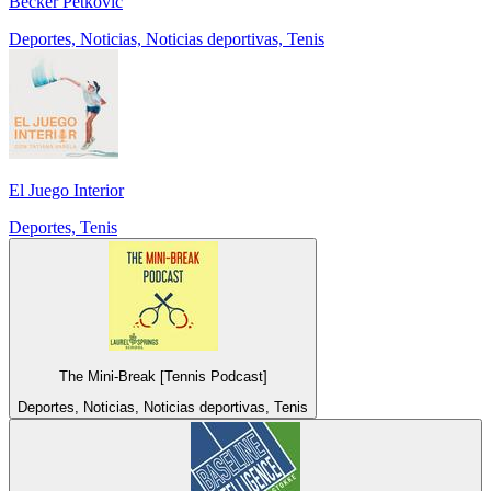
Becker Petkovic
Deportes, Noticias, Noticias deportivas, Tenis
El Juego Interior
Deportes, Tenis
The Mini-Break [Tennis Podcast]
Deportes, Noticias, Noticias deportivas, Tenis