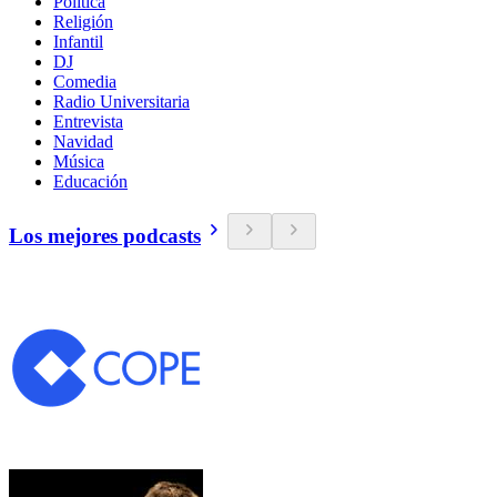
Política
Religión
Infantil
DJ
Comedia
Radio Universitaria
Entrevista
Navidad
Música
Educación
Los mejores podcasts