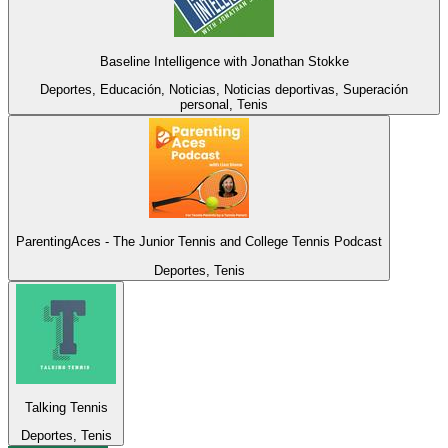
Baseline Intelligence with Jonathan Stokke
Deportes, Educación, Noticias, Noticias deportivas, Superación
personal, Tenis
ParentingAces - The Junior Tennis and College Tennis Podcast
Deportes, Tenis
Talking Tennis
Deportes, Tenis