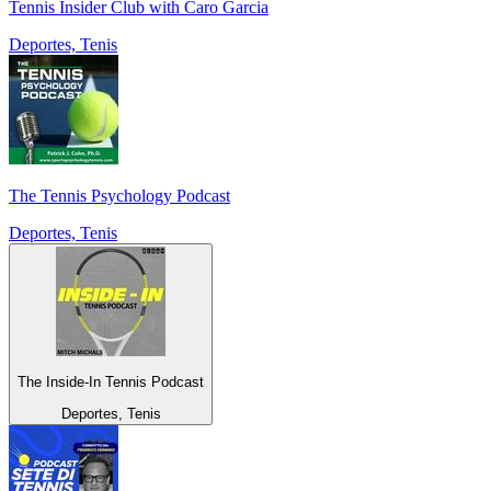
Tennis Insider Club with Caro Garcia
Deportes, Tenis
The Tennis Psychology Podcast
Deportes, Tenis
The Inside-In Tennis Podcast
Deportes, Tenis