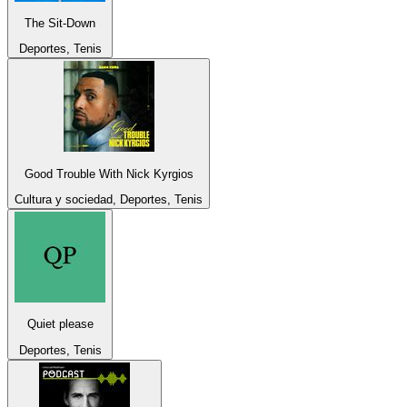
The Sit-Down
Deportes, Tenis
Good Trouble With Nick Kyrgios
Cultura y sociedad, Deportes, Tenis
Quiet please
Deportes, Tenis