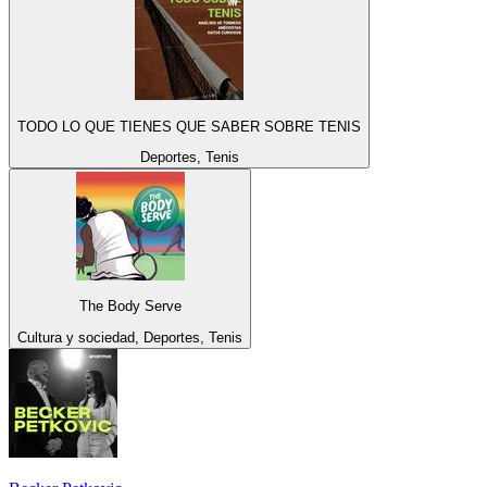
TODO LO QUE TIENES QUE SABER SOBRE TENIS
Deportes, Tenis
The Body Serve
Cultura y sociedad, Deportes, Tenis