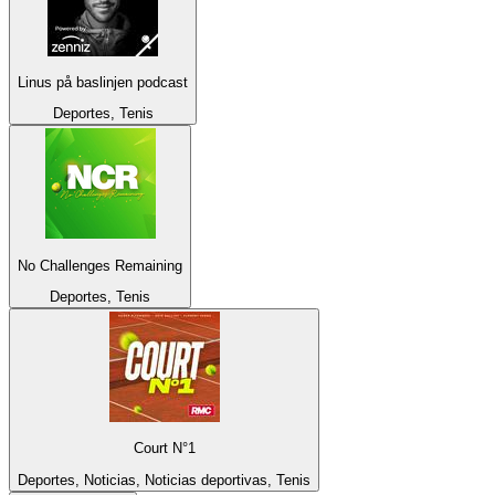
Linus på baslinjen podcast
Deportes, Tenis
No Challenges Remaining
Deportes, Tenis
Court N°1
Deportes, Noticias, Noticias deportivas, Tenis