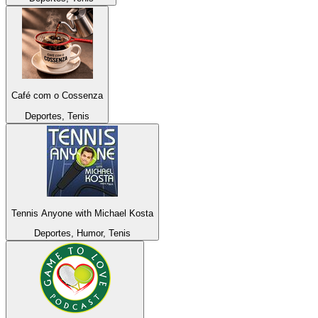
Café com o Cossenza
Deportes, Tenis
Tennis Anyone with Michael Kosta
Deportes, Humor, Tenis