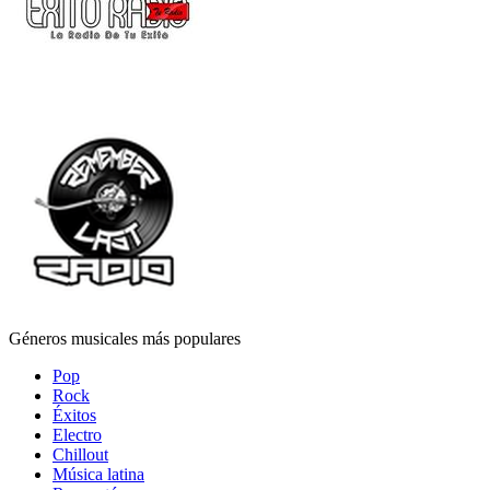
Géneros musicales más populares
Pop
Rock
Éxitos
Electro
Chillout
Música latina