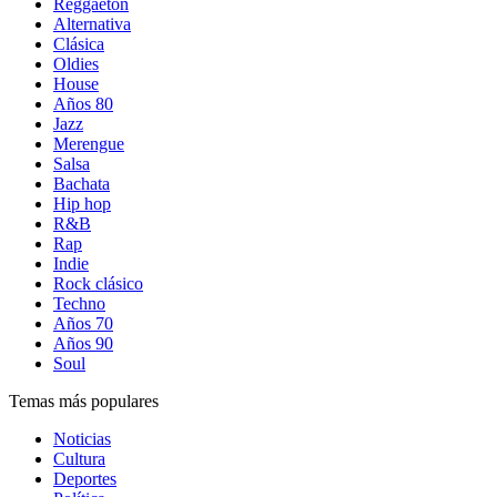
Reggaetón
Alternativa
Clásica
Oldies
House
Años 80
Jazz
Merengue
Salsa
Bachata
Hip hop
R&B
Rap
Indie
Rock clásico
Techno
Años 70
Años 90
Soul
Temas más populares
Noticias
Cultura
Deportes