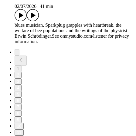
02/07/2026
|
41 min
blues musician, Sparkplug grapples with heartbreak, the
welfare of bee populations and the writings of the physicist
Erwin Schrödinger.See omnystudio.com/listener for privacy
information.
1
2
3
4
5
6
7
8
9
10
11