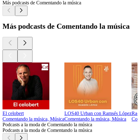
Más podcasts de Comentando la música
Más podcasts de Comentando la música
El celobert
LOS40 Urban con Ramsés López
Rad
Comentando la música, Música
Comentando la música, Música
Come
Podcasts a la moda de Comentando la música
Podcasts a la moda de Comentando la música