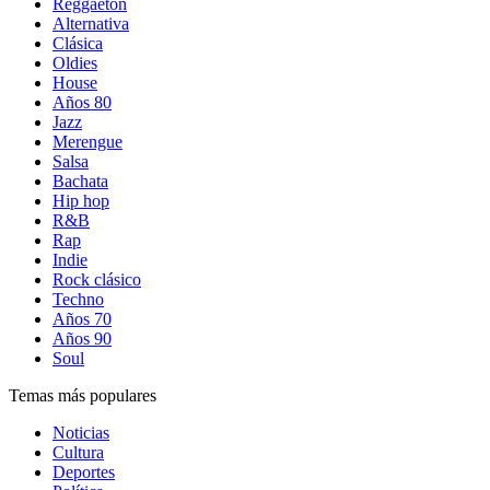
Reggaetón
Alternativa
Clásica
Oldies
House
Años 80
Jazz
Merengue
Salsa
Bachata
Hip hop
R&B
Rap
Indie
Rock clásico
Techno
Años 70
Años 90
Soul
Temas más populares
Noticias
Cultura
Deportes