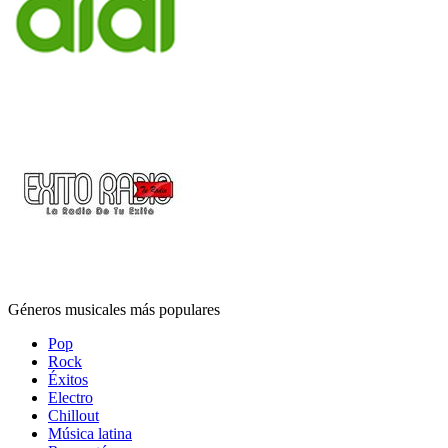
Géneros musicales más populares
Pop
Rock
Éxitos
Electro
Chillout
Música latina