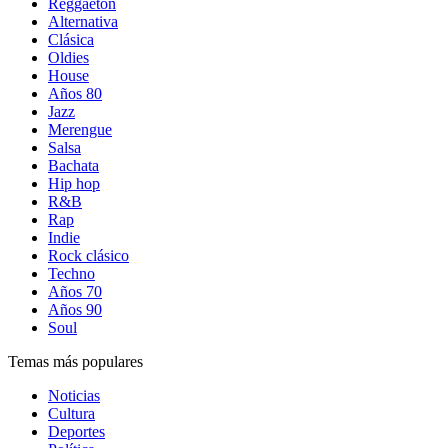
Reggaetón
Alternativa
Clásica
Oldies
House
Años 80
Jazz
Merengue
Salsa
Bachata
Hip hop
R&B
Rap
Indie
Rock clásico
Techno
Años 70
Años 90
Soul
Temas más populares
Noticias
Cultura
Deportes