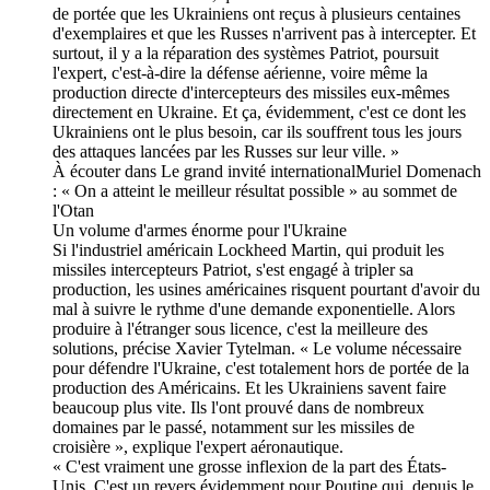
de portée que les Ukrainiens ont reçus à plusieurs centaines
d'exemplaires et que les Russes n'arrivent pas à intercepter. Et
surtout, il y a la réparation des systèmes Patriot, poursuit
l'expert, c'est-à-dire la défense aérienne, voire même la
production directe d'intercepteurs des missiles eux-mêmes
directement en Ukraine. Et ça, évidemment, c'est ce dont les
Ukrainiens ont le plus besoin, car ils souffrent tous les jours
des attaques lancées par les Russes sur leur ville. »
À écouter dans Le grand invité internationalMuriel Domenach
: « On a atteint le meilleur résultat possible » au sommet de
l'Otan
Un volume d'armes énorme pour l'Ukraine
Si l'industriel américain Lockheed Martin, qui produit les
missiles intercepteurs Patriot, s'est engagé à tripler sa
production, les usines américaines risquent pourtant d'avoir du
mal à suivre le rythme d'une demande exponentielle. Alors
produire à l'étranger sous licence, c'est la meilleure des
solutions, précise Xavier Tytelman. « Le volume nécessaire
pour défendre l'Ukraine, c'est totalement hors de portée de la
production des Américains. Et les Ukrainiens savent faire
beaucoup plus vite. Ils l'ont prouvé dans de nombreux
domaines par le passé, notamment sur les missiles de
croisière », explique l'expert aéronautique.
« C'est vraiment une grosse inflexion de la part des États-
Unis. C'est un revers évidemment pour Poutine qui, depuis le