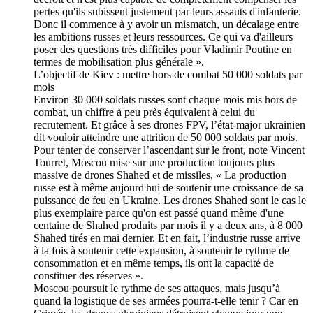
pertes qu'ils subissent justement par leurs assauts d'infanterie.
Donc il commence à y avoir un mismatch, un décalage entre
les ambitions russes et leurs ressources. Ce qui va d'ailleurs
poser des questions très difficiles pour Vladimir Poutine en
termes de mobilisation plus générale ».
L’objectif de Kiev : mettre hors de combat 50 000 soldats par
mois
Environ 30 000 soldats russes sont chaque mois mis hors de
combat, un chiffre à peu près équivalent à celui du
recrutement. Et grâce à ses drones FPV, l’état-major ukrainien
dit vouloir atteindre une attrition de 50 000 soldats par mois.
Pour tenter de conserver l’ascendant sur le front, note Vincent
Tourret, Moscou mise sur une production toujours plus
massive de drones Shahed et de missiles, « La production
russe est à même aujourd'hui de soutenir une croissance de sa
puissance de feu en Ukraine. Les drones Shahed sont le cas le
plus exemplaire parce qu'on est passé quand même d'une
centaine de Shahed produits par mois il y a deux ans, à 8 000
Shahed tirés en mai dernier. Et en fait, l’industrie russe arrive
à la fois à soutenir cette expansion, à soutenir le rythme de
consommation et en même temps, ils ont la capacité de
constituer des réserves ».
Moscou poursuit le rythme de ses attaques, mais jusqu’à
quand la logistique de ses armées pourra-t-elle tenir ? Car en