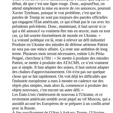
début, dit que c’est une ligne rouge. Donc, aujourd'hui, on
attend simplement la mise en œuvre de ces annonces, poursuit
Xavier Tytelman, puisque le vrai problème, c'est que les
paroles de Trump ne sont pas toujours des paroles officielles
qui engagent l'État américain, ce qui n'était pas le cas avec les
présidents précédents. Donc, maintenant, il faut savoir si ce
qui a été annoncé va vraiment être mis en œuvre, mais en tout
cas, ça fait sourire énormément de monde en Ukraine. »
La volonté politique est là, reste à relever un défi industriel
Produire en Ukraine des missiles de défense aérienne Patriot
ne sera pas une mince affaire. Ça reste une ambition de long
terme. Plusieurs mois seront nécessaires, estime Léo Péria-
Peigné, chercheur à l'Ifri : « Se mettre à produire des missiles
Patriot, se mettre à produire des ATACMS, ce n’est vraiment
pas si simple. Il faut adapter des usines, il faut surtout adapter
des chaînes d'approvisionnement. On n'est pas sur quelque
chose qui se fait rapidement. On voit déjà les difficultés que
l'industrie européenne a eues à monter en cadence sur des
objets plus simples, mais alors là, commencer à produire des
objets nouveaux, c'est encore un autre défi. »
Les États-Unis s'intéressent de nouveau à l'Ukraine, et ce
revirement américain semble avoir piqué au vif Moscou, qui a
aussitôt accusé les Européens de se préparer à un conflit armé
avec la Russie.
À lire aussiSommet de l’Otan à Ankara: Trump, l’Ukraine,