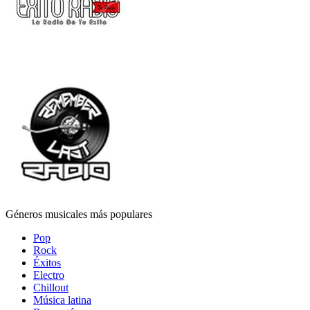
Géneros musicales más populares
Pop
Rock
Éxitos
Electro
Chillout
Música latina