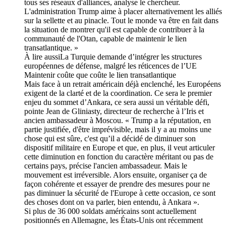
tous ses réseaux d'alliances, analyse le chercheur.
L'administration Trump aime à placer alternativement les alliés
sur la sellette et au pinacle. Tout le monde va être en fait dans
la situation de montrer qu'il est capable de contribuer à la
communauté de l'Otan, capable de maintenir le lien
transatlantique. »
À lire aussiLa Turquie demande d’intégrer les structures
européennes de défense, malgré les réticences de l’UE
Maintenir coûte que coûte le lien transatlantique
Mais face à un retrait américain déjà enclenché, les Européens
exigent de la clarté et de la coordination. Ce sera le premier
enjeu du sommet d’Ankara, ce sera aussi un véritable défi,
pointe Jean de Gliniasty, directeur de recherche à l’Iris et
ancien ambassadeur à Moscou. « Trump a la réputation, en
partie justifiée, d'être imprévisible, mais il y a au moins une
chose qui est sûre, c'est qu’il a décidé de diminuer son
dispositif militaire en Europe et que, en plus, il veut articuler
cette diminution en fonction du caractère méritant ou pas de
certains pays, précise l'ancien ambassadeur. Mais le
mouvement est irréversible. Alors ensuite, organiser ça de
façon cohérente et essayer de prendre des mesures pour ne
pas diminuer la sécurité de l'Europe à cette occasion, ce sont
des choses dont on va parler, bien entendu, à Ankara ».
Si plus de 36 000 soldats américains sont actuellement
positionnés en Allemagne, les États-Unis ont récemment