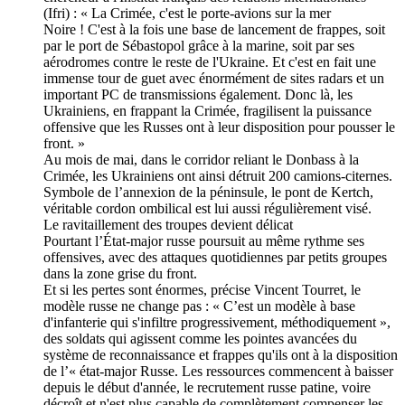
(Ifri) : « La Crimée, c'est le porte-avions sur la mer
Noire ! C'est à la fois une base de lancement de frappes, soit
par le port de Sébastopol grâce à la marine, soit par ses
aérodromes contre le reste de l'Ukraine. Et c'est en fait une
immense tour de guet avec énormément de sites radars et un
important PC de transmissions également. Donc là, les
Ukrainiens, en frappant la Crimée, fragilisent la puissance
offensive que les Russes ont à leur disposition pour pousser le
front. »
Au mois de mai, dans le corridor reliant le Donbass à la
Crimée, les Ukrainiens ont ainsi détruit 200 camions-citernes.
Symbole de l’annexion de la péninsule, le pont de Kertch,
véritable cordon ombilical est lui aussi régulièrement visé.
Le ravitaillement des troupes devient délicat
Pourtant l’État-major russe poursuit au même rythme ses
offensives, avec des attaques quotidiennes par petits groupes
dans la zone grise du front.
Et si les pertes sont énormes, précise Vincent Tourret, le
modèle russe ne change pas : « C’est un modèle à base
d'infanterie qui s'infiltre progressivement, méthodiquement »,
des soldats qui agissent comme les pointes avancées du
système de reconnaissance et frappes qu'ils ont à la disposition
de l’« état-major Russe. Les ressources commencent à baisser
depuis le début d'année, le recrutement russe patine, voire
décroît et n'est plus capable de complètement compenser les