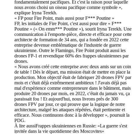
fondamentalement pacifiques. Et c'est la raison pour laquelle
nous avons choisi un oiseau pacifique comme symbole »,
explique Iryna Terekh.
« FP pour Fire Point, mais aussi pour F*** Poutine »
FP, les initiales de Fire Point, c'est aussi pour dire « F***
Poutine » (« On emm*** Poutine »), sourit Iryna Terekh. Une
communication à l'emporte-pièce, directe et efficace pour cette
architecte de formation de 34 ans, qui a fondée en 2022 cette
entreprise devenue emblématique de l'industrie de guerre
ukrainienne. Outre le Flamingo, Fire Point produit aussi les
drones FP-1 et revendique 60% des frappes ukrainiennes par
drones.
« Nous avons créé cette entreprise avec deux amis sur un coin
de table ! Dès le départ, ma mission était de mettre en place la
production. Mon objectif était de fabriquer 20 drones FPV par
mois et c'était déjà extrêmement ambitieux ! J'avais déjà pas
mal d'expérience comme entrepreneure dans le bâtiment, mais
produire 20 drones par mois, en 2022, c'était du jamais vu, ça
paraissait fou ! Et aujourd'hui, nous livrons près de 300
drones FPV par jour, ce qui prouve que la logique de notre
architecture, malgré les attaques répétées, était pertinente et
efficace. Nous continuons donc à la développer », poursuit la
PDG.
À lire aussiFrappes ukrainiennes en Russie: «La guerre s'est
invitée dans la vie quotidienne des Moscovites»