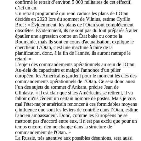
confirmé le retrait d’environ 5 000 militaires de cet effectif,
d’ici un an.
Un retrait programmé qui rend caducs les plans de l’Otan
décidés en 2023 lors du sommet de Vilnius, estime Cyrille
Bret : « Évidemment, les plans de l'Otan sont complètement
obsolètes. Évidemment, ils ne sont pas du tout préparés à aller
épauler une agression contre un État balte ou contre la
Roumanie, mais ils sont en cours d'actualisation, explique le
chercheur. L’Otan, c'est une machine à faire de la
planification, donc, à la fin de l'année, ils auront rattrapé le
retard. »
L'enjeu des commandements opérationnels au sein de l'Otan
Au-delà du capacitaire et malgré l'annonce d'un pilier
européen, les Américains gardent pour le moment les clés des
commandements opérationnels de l’Otan. Ce sera donc aussi
l’un des sujets du sommet d’Ankara, précise Jean de
Gliniasty. « Il est clair que si les Américains se retirent, il va
falloir qu'ils cèdent un certain nombre de postes. Mais je vois
mal l'état-major américain renoncer à ces formidables moyens
d'influence que sont les leviers de contrôle dans l’Otan, estime
l'ancien ambassadeur. Donc, comme les Européens ne se
mettront pas d'accord entre eux, il n'est pas exclu que pour un
temps encore, rien ne change dans la structure de
commandement de l'Otan. »
La Russie, très attentive aux possibles désunions, sera aussi