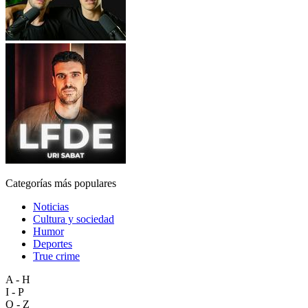
Categorías más populares
Noticias
Cultura y sociedad
Humor
Deportes
True crime
A - H
I - P
Q - Z