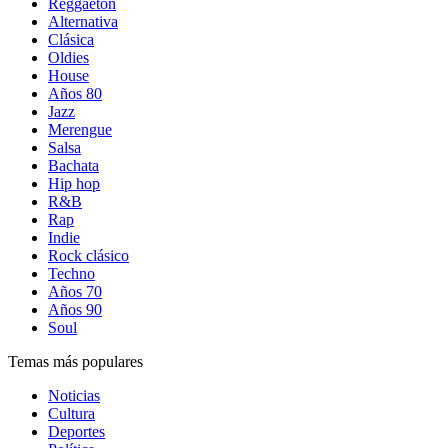
Reggaetón
Alternativa
Clásica
Oldies
House
Años 80
Jazz
Merengue
Salsa
Bachata
Hip hop
R&B
Rap
Indie
Rock clásico
Techno
Años 70
Años 90
Soul
Temas más populares
Noticias
Cultura
Deportes