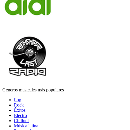
Géneros musicales más populares
Pop
Rock
Éxitos
Electro
Chillout
Música latina