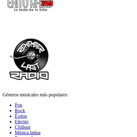
Géneros musicales más populares
Pop
Rock
Éxitos
Electro
Chillout
Música latina