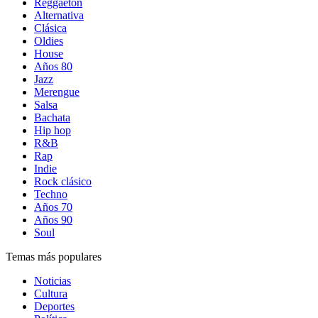
Reggaetón
Alternativa
Clásica
Oldies
House
Años 80
Jazz
Merengue
Salsa
Bachata
Hip hop
R&B
Rap
Indie
Rock clásico
Techno
Años 70
Años 90
Soul
Temas más populares
Noticias
Cultura
Deportes