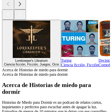
Turing
Decisio
Lorekeeper's Librarium
Ciencia ficción, Ficción, Juegos, Ocio
Ciencia ficción, Ficción
Comedia 
Acerca de Historias de miedo para dormir
Acerca de Historias de miedo para dormir
Acerca de Historias de miedo para
dormir
Historias de Miedo para Dormir es un podcast de relatos cortos,
inquietantes y perfectos para escuchar antes de apagar la luz.
Episodios de menos de 10 minutos que te dejan con ese cosquilleo