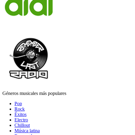
Géneros musicales más populares
Pop
Rock
Éxitos
Electro
Chillout
Música latina