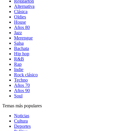
Reggaetón
Alternativa
Clásica
Oldies
House
Años 80
Jazz
Merengue
Salsa
Bachata
Hip hop
R&B
Rap
Indie
Rock clásico
Techno
Años 70
Años 90
Soul
Temas más populares
Noticias
Cultura
Deportes