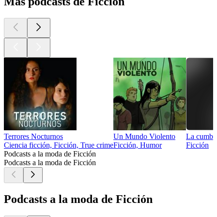
Más podcasts de Ficción
Terrores Nocturnos
Un Mundo Violento
La cumbre
Ciencia ficción, Ficción, True crime
Ficción, Humor
Ficción
Podcasts a la moda de Ficción
Podcasts a la moda de Ficción
Podcasts a la moda de Ficción