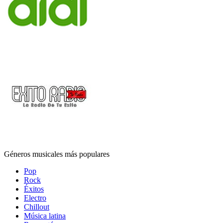
Géneros musicales más populares
Pop
Rock
Éxitos
Electro
Chillout
Música latina