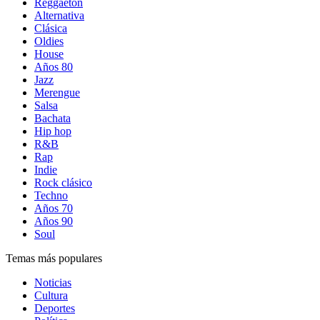
Reggaetón
Alternativa
Clásica
Oldies
House
Años 80
Jazz
Merengue
Salsa
Bachata
Hip hop
R&B
Rap
Indie
Rock clásico
Techno
Años 70
Años 90
Soul
Temas más populares
Noticias
Cultura
Deportes