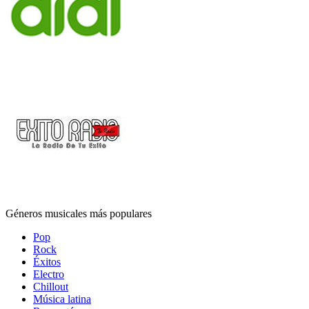
Géneros musicales más populares
Pop
Rock
Éxitos
Electro
Chillout
Música latina