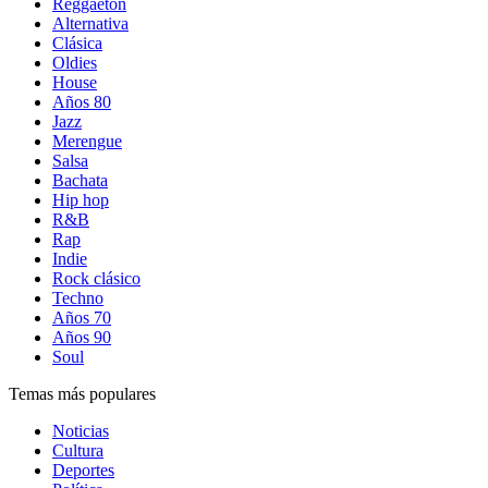
Reggaetón
Alternativa
Clásica
Oldies
House
Años 80
Jazz
Merengue
Salsa
Bachata
Hip hop
R&B
Rap
Indie
Rock clásico
Techno
Años 70
Años 90
Soul
Temas más populares
Noticias
Cultura
Deportes