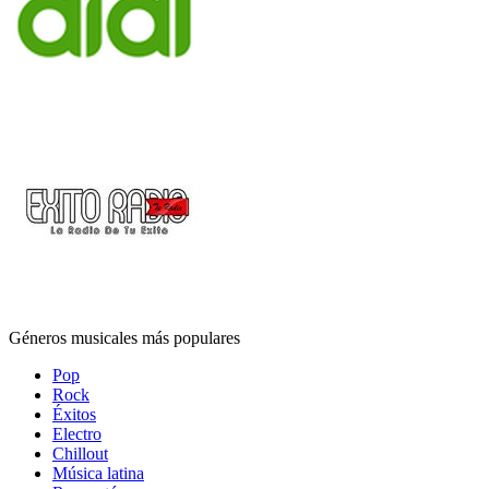
Géneros musicales más populares
Pop
Rock
Éxitos
Electro
Chillout
Música latina