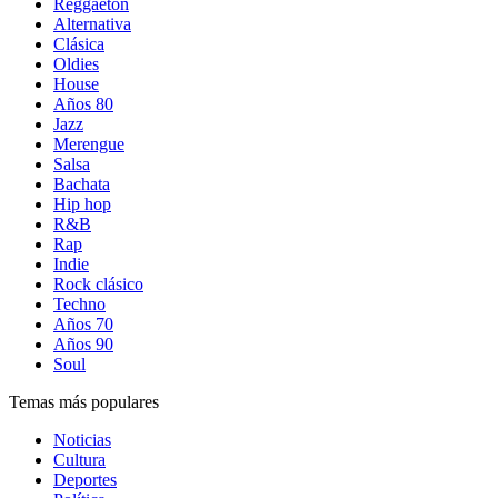
Reggaetón
Alternativa
Clásica
Oldies
House
Años 80
Jazz
Merengue
Salsa
Bachata
Hip hop
R&B
Rap
Indie
Rock clásico
Techno
Años 70
Años 90
Soul
Temas más populares
Noticias
Cultura
Deportes