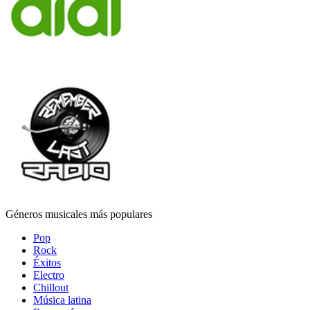
Géneros musicales más populares
Pop
Rock
Éxitos
Electro
Chillout
Música latina