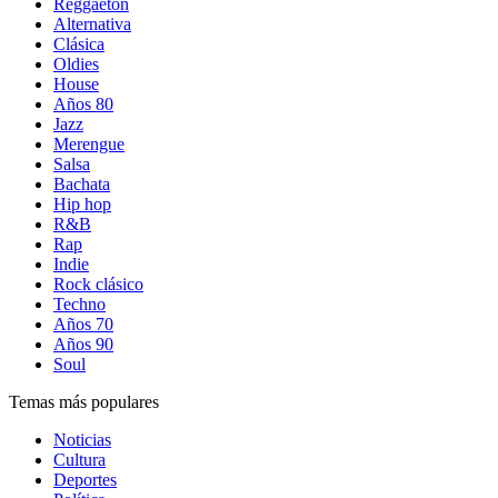
Reggaetón
Alternativa
Clásica
Oldies
House
Años 80
Jazz
Merengue
Salsa
Bachata
Hip hop
R&B
Rap
Indie
Rock clásico
Techno
Años 70
Años 90
Soul
Temas más populares
Noticias
Cultura
Deportes