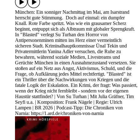
München: Ein sonniger Nachmittag im Mai, am Isarstrand
herrscht gute Stimmung. Doch auf einmal: ein dumpfer
Knall. Rote Farbe spritzt. Was wie ein grausamer Scherz
beginnt, entpuppt sich als Albtraum mit globaler Sprengkraft.
In "Blasted" verlegt Su Turhan den Horror von
Antipersonenminen mitten ins Herz einer vermeintlich
sicheren Stadt. Kriminalhauptkommissar Ünal Tekin und
Privatermittlerin Yanina Adler versuchen, die Ruhe zu
bewahren, während soziale Medien, Livestreams und
Gerüchte München in einen Ausnahmezustand versetzen. Sie
stoßen auf ein Netz aus Angst, Aktivismus, Schuld, und die
Frage, ob Aufklärung jedes Mittel rechtfertigt. "Blasted" ist
ein Thriller über die Nachwirkungen von Kriegen und die
fatale Logik der Eskalation. Ein Krimi, der fragt: Was passiert,
wenn der Krieg nicht fernbleibt - sondern vor der eigenen
Haustür stattfindet? | Von Su Turhan | Mit Julia Gräfner, Tim
Seyfi u.a. | Komposition: Frank Nägele | Regie: Ulrich
Lampen | BR 2026 | Podcast-Tipp: Die Chroniken von
Narnia: https://1.ard.de/chroniken-von-narnia