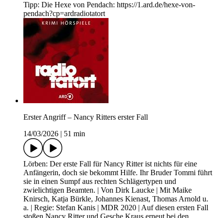
Tipp: Die Hexe von Pendach: https://1.ard.de/hexe-von-
pendach?cp=ardradiotatort
Erster Angriff – Nancy Ritters erster Fall
14/03/2026
|
51 min
Lörben: Der erste Fall für Nancy Ritter ist nichts für eine
Anfängerin, doch sie bekommt Hilfe. Ihr Bruder Tommi führt
sie in einen Sumpf aus rechten Schlägertypen und
zwielichtigen Beamten. | Von Dirk Laucke | Mit Maike
Knirsch, Katja Bürkle, Johannes Kienast, Thomas Arnold u.
a. | Regie: Stefan Kanis | MDR 2020 | Auf diesen ersten Fall
stoßen Nancy Ritter und Gesche Kraus erneut bei den