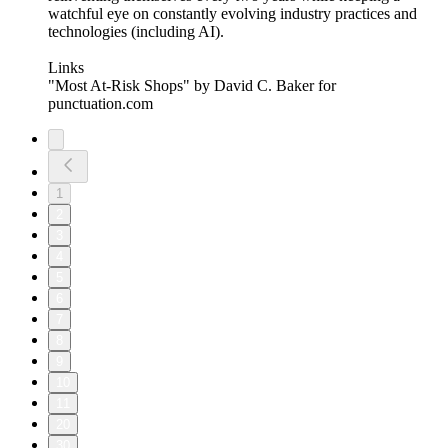
watchful eye on constantly evolving industry practices and
technologies (including AI).
Links
"Most At-Risk Shops" by David C. Baker for
punctuation.com
1
2
3
4
5
6
7
8
9
10
11
20
30