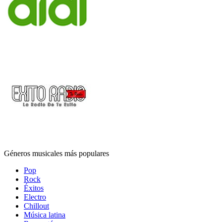
Géneros musicales más populares
Pop
Rock
Éxitos
Electro
Chillout
Música latina