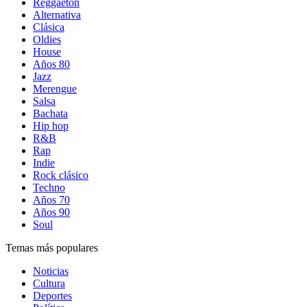
Reggaetón
Alternativa
Clásica
Oldies
House
Años 80
Jazz
Merengue
Salsa
Bachata
Hip hop
R&B
Rap
Indie
Rock clásico
Techno
Años 70
Años 90
Soul
Temas más populares
Noticias
Cultura
Deportes