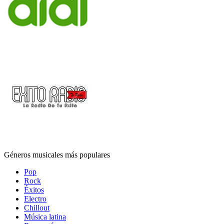
Géneros musicales más populares
Pop
Rock
Éxitos
Electro
Chillout
Música latina