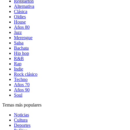
Reggaetón
Alternativa
Clásica
Oldies
House
Años 80
Jazz
Merengue
Salsa
Bachata
Hip hop
R&B
Rap
Indie
Rock clásico
Techno
Años 70
Años 90
Soul
Temas más populares
Noticias
Cultura
Deportes