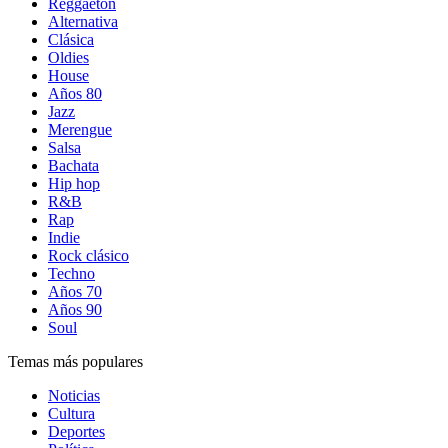
Reggaetón
Alternativa
Clásica
Oldies
House
Años 80
Jazz
Merengue
Salsa
Bachata
Hip hop
R&B
Rap
Indie
Rock clásico
Techno
Años 70
Años 90
Soul
Temas más populares
Noticias
Cultura
Deportes