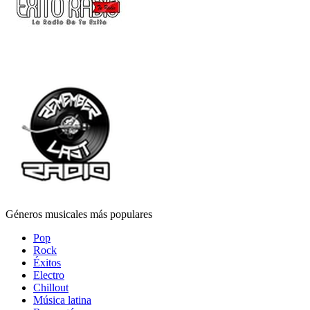
Géneros musicales más populares
Pop
Rock
Éxitos
Electro
Chillout
Música latina