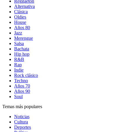
Reggaetón
Alternativa
Clásica
Oldies
House
Años 80
Jazz
Merengue
Salsa
Bachata
Hip hop
R&B
Rap
Indie
Rock clásico
Techno
Años 70
Años 90
Soul
Temas más populares
Noticias
Cultura
Deportes