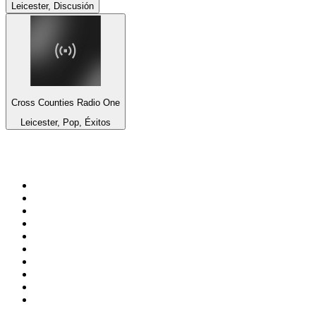
Leicester, Discusión
Cross Counties Radio One
Leicester, Pop, Éxitos
Top 100 en
radio.es
1
.
COPE MADRID
2
.
esRadio
3
.
Onda Cero Madrid
4
.
CADENA 100
5
.
Cadena SER 105.4 FM
6
.
Radio Marca Nacional
7
.
Rock FM
8
.
Cadena SER Almería
9
.
Cadena Dial 91.7 FM
10
.
Exito Radio