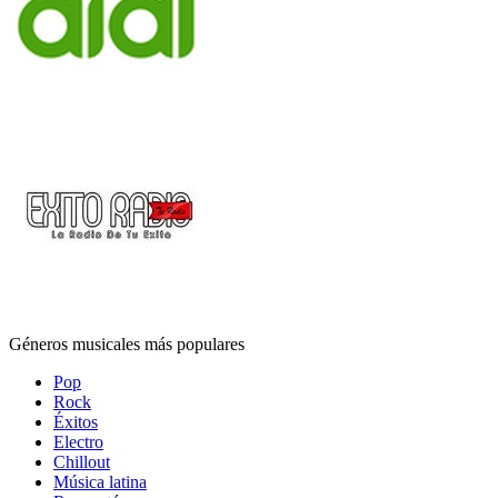
Géneros musicales más populares
Pop
Rock
Éxitos
Electro
Chillout
Música latina