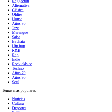
Reggaetón
Alternativa
Clásica
Oldies
House
Años 80
Jazz
Merengue
Salsa
Bachata
Hip hop
R&B
Rap
Indie
Rock clásico
Techno
Años 70
Años 90
Soul
Temas más populares
Noticias
Cultura
Deportes