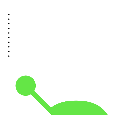
Top 100 podcasts en
España
1
.
El Partidazo de COPE
2
.
ROCA PROJECT
3
.
Nadie Sabe Nada
4
.
La Ruina
5
.
Criminopatía
6
.
El Larguero
7
.
WORLDCAST
8
.
Tengo un Plan
9
.
Black Mango Podcast
10
.
Es la Mañana de Federico