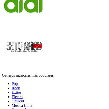
Géneros musicales más populares
Pop
Rock
Éxitos
Electro
Chillout
Música latina