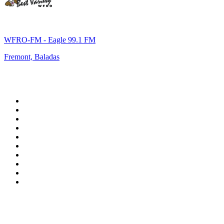
WFRO-FM - Eagle 99.1 FM
Fremont, Baladas
Top 100 en
radio.es
1
.
COPE MADRID
2
.
esRadio
3
.
Onda Cero Madrid
4
.
CADENA 100
5
.
Cadena SER 105.4 FM
6
.
Radio Marca Nacional
7
.
Rock FM
8
.
Cadena SER Almería
9
.
Cadena Dial 91.7 FM
10
.
Exito Radio
Top 100 podcasts en
España