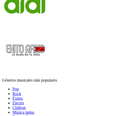
Géneros musicales más populares
Pop
Rock
Éxitos
Electro
Chillout
Música latina