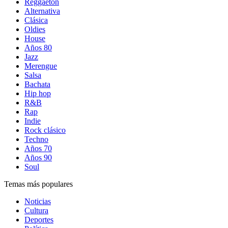
Reggaetón
Alternativa
Clásica
Oldies
House
Años 80
Jazz
Merengue
Salsa
Bachata
Hip hop
R&B
Rap
Indie
Rock clásico
Techno
Años 70
Años 90
Soul
Temas más populares
Noticias
Cultura
Deportes