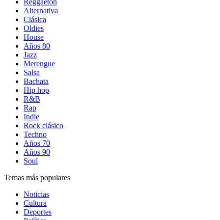
Reggaetón
Alternativa
Clásica
Oldies
House
Años 80
Jazz
Merengue
Salsa
Bachata
Hip hop
R&B
Rap
Indie
Rock clásico
Techno
Años 70
Años 90
Soul
Temas más populares
Noticias
Cultura
Deportes