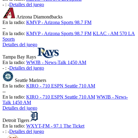
-
:
-
Detalles del juego
Arizona Diamondbacks
En la radio:
KMVP - Arizona Sports 98.7 FM
-
-
En la radio:
KMVP - Arizona Sports 98.7 FM
KLAC - AM 570 LA
Sports
Detalles del juego
Tampa Bay Rays
En la radio:
WWJB - News-Talk 1450 AM
-
:
-
Detalles del juego
Seattle Mariners
En la radio:
KIRO - 710 ESPN Seattle 710 AM
-
-
En la radio:
KIRO - 710 ESPN Seattle 710 AM
WWJB - News-
Talk 1450 AM
Detalles del juego
Detroit Tigers
En la radio:
WXYT-FM - 97.1 The Ticket
-
:
-
Detalles del juego