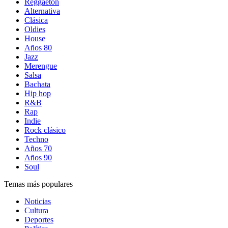
Reggaetón
Alternativa
Clásica
Oldies
House
Años 80
Jazz
Merengue
Salsa
Bachata
Hip hop
R&B
Rap
Indie
Rock clásico
Techno
Años 70
Años 90
Soul
Temas más populares
Noticias
Cultura
Deportes