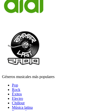
Géneros musicales más populares
Pop
Rock
Éxitos
Electro
Chillout
Música latina