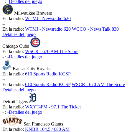
-
:
-
Detalles del juego
Milwaukee Brewers
En la radio:
WTMJ - Newsradio 620
-
-
En la radio:
WTMJ - Newsradio 620
WCCO - News Talk 830
Detalles del juego
Chicago Cubs
En la radio:
WSCR - 670 AM The Score
-
:
-
Detalles del juego
Kansas City Royals
En la radio:
610 Sports Radio KCSP
-
-
En la radio:
610 Sports Radio KCSP
WSCR - 670 AM The Score
Detalles del juego
Detroit Tigers
En la radio:
WXYT-FM - 97.1 The Ticket
-
:
-
Detalles del juego
San Francisco Giants
En la radio:
KNBR 104.5 / 680 AM