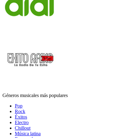
Géneros musicales más populares
Pop
Rock
Éxitos
Electro
Chillout
Música latina