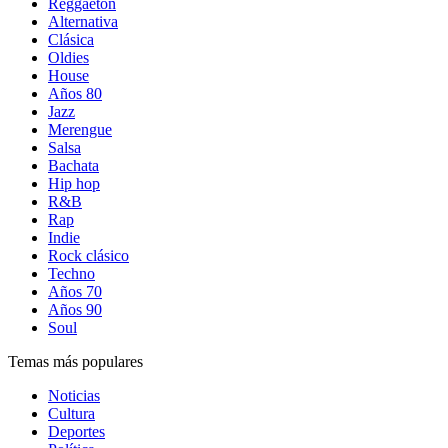
Reggaetón
Alternativa
Clásica
Oldies
House
Años 80
Jazz
Merengue
Salsa
Bachata
Hip hop
R&B
Rap
Indie
Rock clásico
Techno
Años 70
Años 90
Soul
Temas más populares
Noticias
Cultura
Deportes