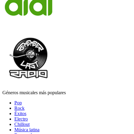
Géneros musicales más populares
Pop
Rock
Éxitos
Electro
Chillout
Música latina