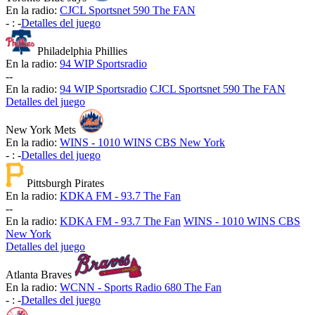
En la radio:
CJCL Sportsnet 590 The FAN
-
:
-
Detalles del juego
Philadelphia Phillies
En la radio:
94 WIP Sportsradio
-
-
En la radio:
94 WIP Sportsradio
CJCL Sportsnet 590 The FAN
Detalles del juego
New York Mets
En la radio:
WINS - 1010 WINS CBS New York
-
:
-
Detalles del juego
Pittsburgh Pirates
En la radio:
KDKA FM - 93.7 The Fan
-
-
En la radio:
KDKA FM - 93.7 The Fan
WINS - 1010 WINS CBS
New York
Detalles del juego
Atlanta Braves
En la radio:
WCNN - Sports Radio 680 The Fan
-
:
-
Detalles del juego