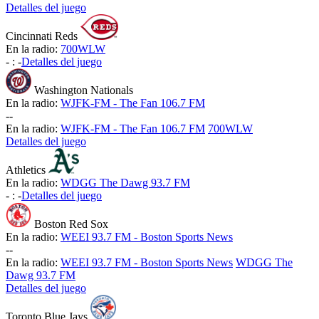
Detalles del juego
Cincinnati Reds
En la radio:
700WLW
-
:
-
Detalles del juego
Washington Nationals
En la radio:
WJFK-FM - The Fan 106.7 FM
-
-
En la radio:
WJFK-FM - The Fan 106.7 FM
700WLW
Detalles del juego
Athletics
En la radio:
WDGG The Dawg 93.7 FM
-
:
-
Detalles del juego
Boston Red Sox
En la radio:
WEEI 93.7 FM - Boston Sports News
-
-
En la radio:
WEEI 93.7 FM - Boston Sports News
WDGG The
Dawg 93.7 FM
Detalles del juego
Toronto Blue Jays