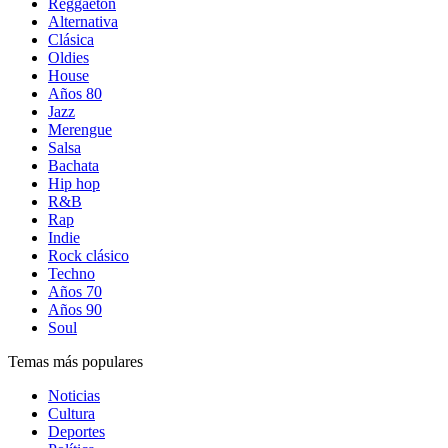
Reggaetón
Alternativa
Clásica
Oldies
House
Años 80
Jazz
Merengue
Salsa
Bachata
Hip hop
R&B
Rap
Indie
Rock clásico
Techno
Años 70
Años 90
Soul
Temas más populares
Noticias
Cultura
Deportes