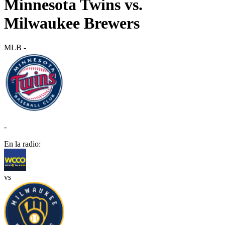
Minnesota Twins vs.
Milwaukee Brewers
MLB
-
-
En la radio:
vs