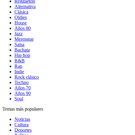
Reggaetón
Alternativa
Clásica
Oldies
House
Años 80
Jazz
Merengue
Salsa
Bachata
Hip hop
R&B
Rap
Indie
Rock clásico
Techno
Años 70
Años 90
Soul
Temas más populares
Noticias
Cultura
Deportes