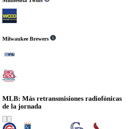
Minnesota Twins
WCCO - News Talk 830
Milwaukee Brewers
WTMJ - Newsradio 620
WOKY - The Big 920 AM
MLB: Más retransmisiones radiofónicas
de la jornada