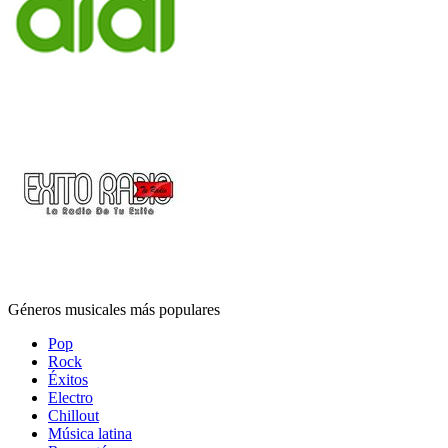
Géneros musicales más populares
Pop
Rock
Éxitos
Electro
Chillout
Música latina