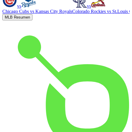
vs
vs
Chicago Cubs
vs
Kansas City Royals
Colorado Rockies
vs
St.Louis C
MLB Resumen