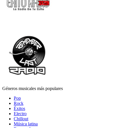
Géneros musicales más populares
Pop
Rock
Éxitos
Electro
Chillout
Música latina