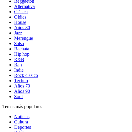
Reggaetón
Alternativa
Clásica
Oldies
House
Años 80
Jazz
Merengue
Salsa
Bachata
Hip hop
R&B
Rap
Indie
Rock clásico
Techno
Años 70
Años 90
Soul
Temas más populares
Noticias
Cultura
Deportes